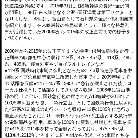
鉄道路線(幹線)です。2015年3月に北陸新幹線の長野~金沢間
が開業し、並行 在来線となる金沢~直江津間は第三セクターと
なりました。 今回は、富山篇として石川県の金沢~倶利伽羅間
を紹介します。在来線最後の特急街道として、様々な特急列
車が活躍していた2000年から2015年の改正直前までの様子を
ご覧ください。
2000年から2015年の改正直前までの金沢~倶利伽羅間を走行し
た列車の映像を中心に収録 419系、475・457系、413系、485
系、489系、寝台列車やジョイフルトレインなど
●419系:国鉄時代末期に余剰となった581・3系特急形電車を中
距離タイプの通勤型電車に改造した電車です。2009年頃まで
の 活躍を収録●475・457系:1985年に急行が廃止された後、ロ
ーカル仕様として活躍をしてきた姿を収録。2006年に富山港
線の廃 止に伴い、国鉄急行色の戻されたA19編成や2013年に
100周年を迎えた際、「急行立山」として国鉄急行色に戻され
た457系A13 編成の走行シーンも収録●413系:1985年に急行が
廃止されたことにより、余剰となった457系主流とする急行型
の電装部品を流 用。車体を1986年に新製し登場した電車を収
録●419系:2011年を持って全廃となっており、475・457系、
413系も2012年ごろまで に同区間から撤退。その車両たちを