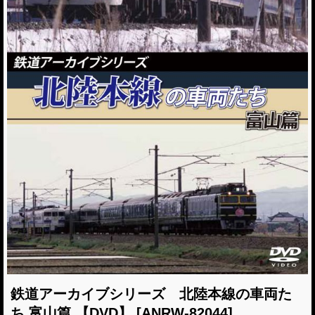
鉄道アーカイブシリーズ 北陸本線の車両た
ち 富山篇 【DVD】
[ANRW-82044]