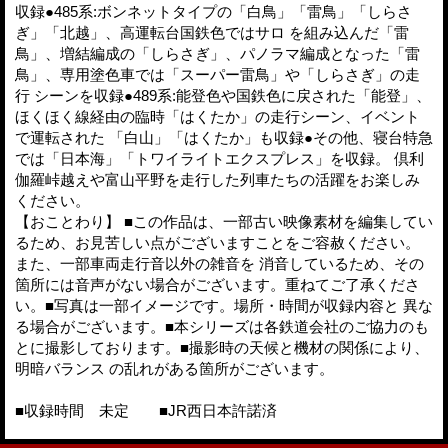
収録●485系:ボンネットタイプの「白鳥」「雷鳥」「しらさ
ぎ」「北越」、高運転台国鉄色ではサロ を組み込んだ「雷
鳥」、増結編成の「しらさぎ」、パノラマ編成となった「雷
鳥」、専用塗色車では「スーパー雷鳥」や「しらさぎ」の走
行 シーンを収録●489系:能登色や国鉄色に戻された「能登」、
ほくほく線経由の臨時「はくたか」の走行シーン、イベント
で運転された 「白山」「はくたか」も収録●その他、寝台特急
では「日本海」「トワイライトエクスプレス」を収録。 倶利
伽羅峠越えや富山平野を走行した列車たちの活躍をお楽しみ
ください。
【おことわり】 ■この作品は、一部古い映像素材を編集してい
るため、お見苦しい点がございますことをご容赦ください。
また、一部車両走行音以外の雑音を 消音しているため、その
箇所には音声がない場合がございます。重ねてご了承くださ
い。■写真は一部イメージです。場所・時間が収録内容と 異な
る場合がございます。■本シリーズは各鉄道会社のご協力のも
とに撮影しております。■撮影時の天候と機材の関係により、
明暗バランス の乱れがある箇所がございます。
■収録時間 未定 ■JR西日本許諾済