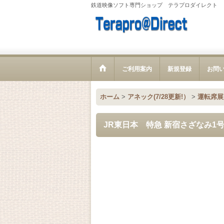
鉄道映像ソフト専門ショップ テラプロダイレクト
ご利用案内
新規登録
お問
ホーム
>
アネック(7/28更新!）
>
運転席展
JR東日本 特急 新宿さざなみ1号