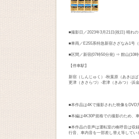
■撮影日／2023年3月21日(祝日) 晴れ
■車両／E255系特急新宿さざなみ1号
■区間／新宿(07時50分発) ⇒ 館山(10時
【停車駅】
新宿（しんじゅく）-秋葉原（あきはば
更津（きさらづ）-君津（きみつ）-浜
■本作品は4Kで撮影された映像をDV
■本編は4K30P規格での撮影のため
■本作品の音声は運転室の喚呼音は収
行音、車内音を一部差し替え等してい