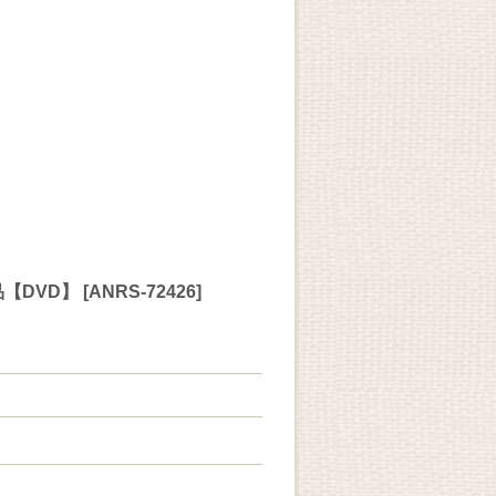
品【DVD】
[
ANRS-72426
]