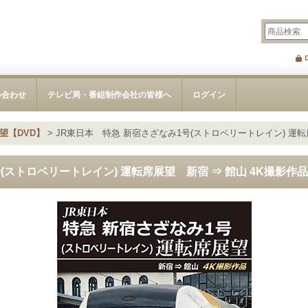
い合わせ
テレビ局・番組制作会社の皆様へ
ログイン
望【DVD】
>
JR東日本 特急 新宿さざなみ1号(ストロベリートレイン) 運転
(ストロベリートレイン) 運転席展望 新宿 ⇒ 館山 4K撮影作品