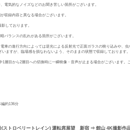
音、電気的なノイズなどのお聞き苦しい箇所がございます。
間が収録内容と異なる場合がございます。
撮影しております。
明暗バランスの乱れがある箇所がございます。
。電車の進行方向によっては逆光による反射光で正面ガラスの映り込みや、虫
ざいますが、臨場感を損なわないよう、そのままの状態で収録しております
生中1層目から2層目への切換時に一瞬映像・音声が止まる場合がございます。
編約136分
(ストロベリートレイン) 運転席展望 新宿 ⇒ 館山 4K撮影作