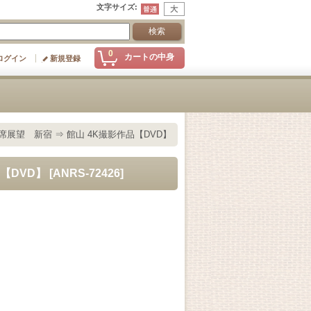
文字サイズ
:
0
カートの中身
ログイン
新規登録
席展望 新宿 ⇒ 館山 4K撮影作品【DVD】
【DVD】
[
ANRS-72426
]