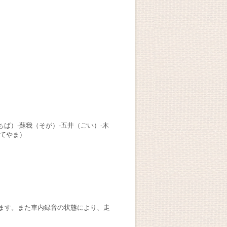
ば）-蘇我（そが）-五井（ごい）-木
たてやま）
ます。また車内録音の状態により、走