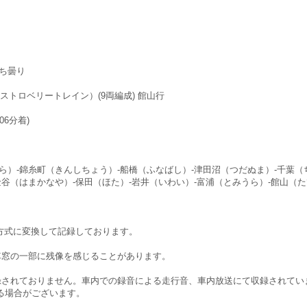
のち曇り
（ストロベリートレイン）(9両編成) 館山行
06分着)
ら）-錦糸町（きんしちょう）-船橋（ふなばし）-津田沼（つだぬま）-千葉（ち
金谷（はまかなや）-保田（ほた）-岩井（いわい）-富浦（とみうら）-館山（
D方式に変換して記録しております。
、車窓の一部に残像を感じることがあります。
録されておりません。車内での録音による走行音、車内放送にて収録されてい
る場合がございます。