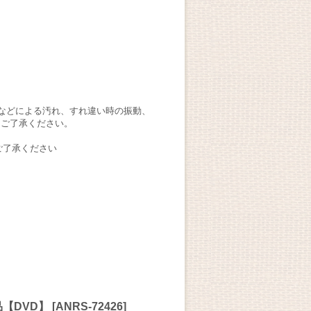
などによる汚れ、すれ違い時の振動、
。ご了承ください。
ご了承ください
品【DVD】
[
ANRS-72426
]