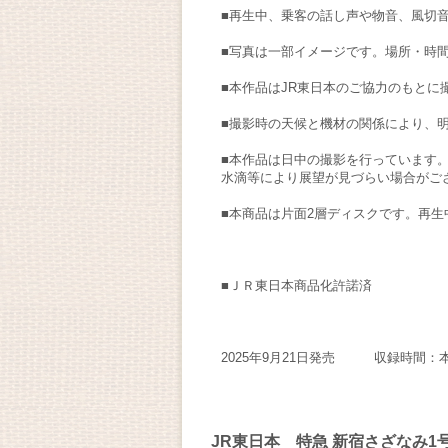
■再生中、乗客の話し声や物音、風切
■写真は一部イメージです。場所・時
■本作品はJR東日本のご協力のもとに
■撮影時の天候と機材の関係により、
■本作品は日中の撮影を行っています
水滴等により展望が見づらい場合がご
■本商品は片面2層ディスクです。再
■ＪＲ東日本商品化許諾済
2025年9月21日発売 収録時間：本
JR東日本 特急 新宿さざなみ1号