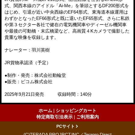
式、関西本線のアイドル「Ai-Me」を筆頭とするDF200形式を
はじめ、引退が近い中央西線のEF64形式、東海道本線運用は
わずかとなったEF66形式と既に退いたEF65形式、さらに私鉄
や第３セクター各社で健在の電気機関車やディーゼル機関車
や最後の可動橋・末広橋梁など、高画質４Kカメラで撮影した
貴重な映像を収録します。
ナレーター：羽川英樹
JR貨物承認済（予定）
●制作・発売：株式会社動輪堂
●販売：ビコム株式会社
2025年9月21日発売 収録時間：140分
ホーム
|
ショッピングカート
特定商取引法表示
|
ご利用案内
PCサイト
(C)TERADA PROJRCT.INC／Terapro Direct