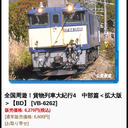
全国周遊！貨物列車大紀行4 中部篇＜拡大版
＞【BD】
[VB-6262]
販売価格
:
6,270円
(税込)
[通常販売価格
:
6,600円
]
[お取り寄せ]