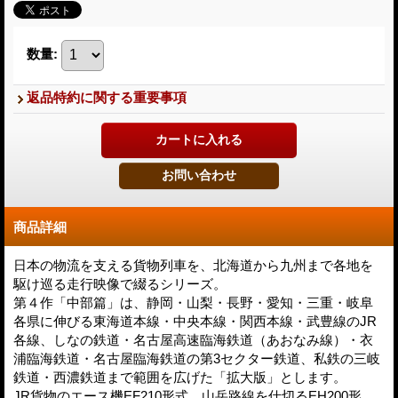
数量
:
返品特約に関する重要事項
商品詳細
日本の物流を支える貨物列車を、北海道から九州まで各地を
駆け巡る走行映像で綴るシリーズ。
第４作「中部篇」は、静岡・山梨・長野・愛知・三重・岐阜
各県に伸びる東海道本線・中央本線・関西本線・武豊線のJR
各線、しなの鉄道・名古屋高速臨海鉄道（あおなみ線）・衣
浦臨海鉄道・名古屋臨海鉄道の第3セクター鉄道、私鉄の三岐
鉄道・西濃鉄道まで範囲を広げた「拡大版」とします。
JR貨物のエース機EF210形式、山岳路線を仕切るEH200形