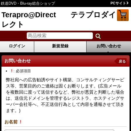
鉄道DVD・Blu-ray総合ショップ
PCサイト
Terapro@Direct テラプロダイ
レクト
ログイン
新規登録
お問い合わせ
お問い合わせ
戻る
!
: 必須項目
弊社宛への広告勧誘やサイト構築、コンサルティングサービ
ス等、営業目的のご連絡は固くお断りします。(広告メール
を複数回に渡って送信するなど、弊社が悪質と判断した場合
は、送信元ドメインを管理するレジストラ、ホスティングサ
ーバー会社等へ、不正送信行為として内容を通報させて頂き
ます。)
お名前
!