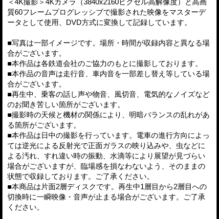
＜4K撮影＞4Kカメラ（3840x2160ピクセル高解像度）と高画
質60フレームプログレッシブで撮影された映像をマスターデ
ータとして使用、DVD方式に変換して記録しています。
■写真は一部イメージです。場所・時間が収録内容と異なる場
合がございます。
■本作品は各鉄道会社のご協力のもとに撮影しております。
■本作品の音声は走行音、車内音を一部差し替え等している場
合がございます。
■再生中、乗客の話し声や物音、風切音、電気的なノイズなど
のお聞き苦しい箇所がございます。
■撮影時の天候と機材の関係により、明暗バランスの乱れがあ
る箇所がございます。
■本作品は日中の撮影を行っています。電車の進行方向によっ
ては逆光による反射光で正面ガラスの映り込みや、虫などに
よる汚れ、すれ違い時の振動、水滴等により展望が見づらい
場合がございますが、臨場感を損なわないよう、そのままの
状態で収録しております。ご了承ください。
■本商品は片面2層ディスクです。再生中1層目から2層目への
切換時に一瞬映像・音声が止まる場合がございます。ご了承
ください。