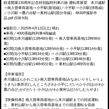
鉄道開業130周年記念特別臨時列車の旅 運転席展望 本川越駅
⇒南入曽車両基地⇒小平駅(新宿線)／小平駅⇒小川駅(拝島線)
／小川駅⇒鷹の台駅⇒東村山駅(国分寺線) 4K60P撮影作
品.pdf (538 KB)
■撮影日／2025年4月12日(土) 晴れ
■車両／4000系臨時列車4両編成
■区間(1)本川越駅(11時48分発) ⇒ 南入曽車両基地(12時08分
着)
■区間(2)南入曽車両基地(12時54分発) ⇒ 小平駅(13時14分着)
■区間(3)小平駅(13時34分発) ⇒ 小川駅(13時39分着)
■区間(4)小川駅(13時43分発) ⇒ 鷹の台駅(13時46分着)
■区間(5)鷹の台駅(14時45分発) ⇒ 東村山駅(14時55分着)
【停車場所】
本川越(ほんかわごえ)-南入曽車両基地(みなみいりそしゃりょ
うきち)-新所沢(しんところざわ)-小平(こだいら)-小川(おがわ)-
鷹の台(たかのだい) -小川(おがわ)-東村山(ひがしむらやま)
【映像特典】南入曽車両基地から本川越駅までの回送運転
と、東村山駅から南入曽車両基地までの回送運転を収録