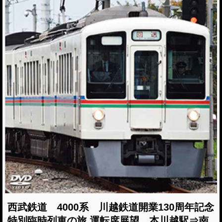
西武鉄道 4000系 川越鉄道開業130周年記念
特別臨時列車の旅 運転席展望 本川越駅⇒南