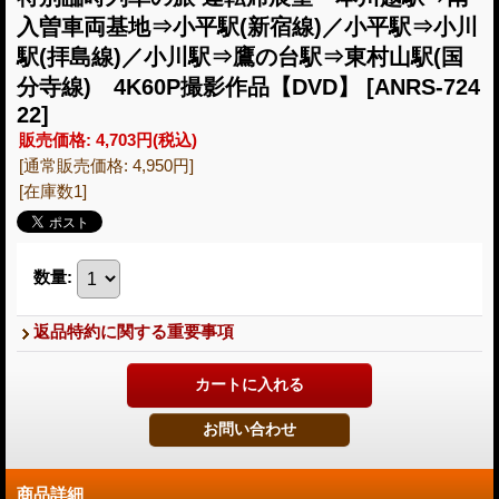
入曽車両基地⇒小平駅(新宿線)／小平駅⇒小川
駅(拝島線)／小川駅⇒鷹の台駅⇒東村山駅(国
分寺線) 4K60P撮影作品【DVD】
[ANRS-724
22]
販売価格
:
4,703円
(税込)
[通常販売価格
:
4,950円
]
[在庫数1]
数量
:
返品特約に関する重要事項
商品詳細