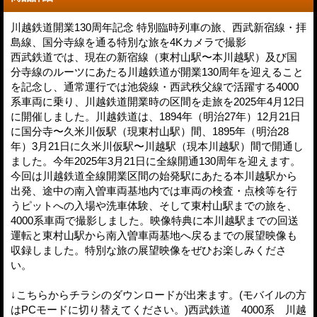
川越鉄道開業130周年記念 特別臨時列車の旅、西武新宿線・拝
島線、国分寺線を通る特別な旅を4Kカメラで撮影
西武鉄道では、現在の新宿線（東村山駅〜本川越駅）及び国
分寺線のルーツにあたる川越鉄道が開業130周年を迎えること
を記念し、通常運行では池袋線・西武秩父線で活躍する4000
系車両に乗り、川越鉄道開業時の区間を走旅を2025年4月12日
に開催しました。川越鉄道は、1894年（明治27年）12月21日
に国分寺〜久米川仮駅（現東村山駅）間、1895年（明治28
年）3月21日に久米川仮駅〜川越駅（現本川越駅）間で開通し
ました。今年2025年3月21日に全線開通130周年を迎えます。
今回は川越鉄道全線開業区間の始発駅にあたる本川越駅から
出発、途中の南入曽車両基地内では車両の検査・点検等を行
うピットへの入場や洗車体験、そして東村山駅までの旅を、
4000系車両で撮影しました。映像特典に本川越駅までの回送
運転と東村山駅から南入曽車両基地へ戻るまでの展望映像も
収録しました。特別な旅の展望映像をぜひお楽しみくださ
い。
↓こちらからチラシのダウンロードが出来ます。(モバイルの方
はPCモードに切り替えてください。)西武鉄道 4000系 川越