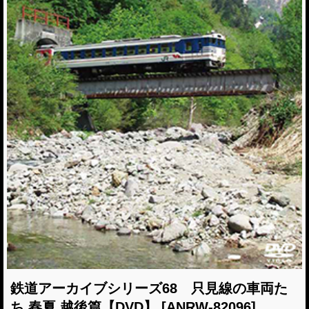
鉄道アーカイブシリーズ68 只見線の車両た
ち 春夏 越後篇【DVD】
[ANRW-82096]