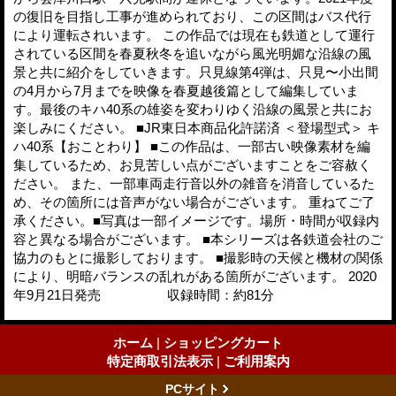
の復旧を目指し工事が進められており、この区間はバス代行
により運転されいます。 この作品では現在も鉄道として運行
されている区間を春夏秋冬を追いながら風光明媚な沿線の風
景と共に紹介をしていきます。只見線第4弾は、只見〜小出間
の4月から7月までを映像を春夏越後篇として編集していま
す。最後のキハ40系の雄姿を変わりゆく沿線の風景と共にお
楽しみにください。 ■JR東日本商品化許諾済 ＜登場型式＞ キ
ハ40系【おことわり】 ■この作品は、一部古い映像素材を編
集しているため、お見苦しい点がございますことをご容赦く
ださい。 また、一部車両走行音以外の雑音を消音しているた
め、その箇所には音声がない場合がございます。 重ねてご了
承ください。■写真は一部イメージです。場所・時間が収録内
容と異なる場合がございます。 ■本シリーズは各鉄道会社のご
協力のもとに撮影しております。 ■撮影時の天候と機材の関係
により、明暗バランスの乱れがある箇所がございます。 2020
年9月21日発売 収録時間：約81分
ホーム
|
ショッピングカート
特定商取引法表示
|
ご利用案内
PCサイト