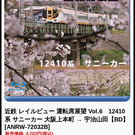
近鉄 レイルビュー 運転席展望 Vol.6 12410
系 サニーカー 大阪上本町 → 宇治山田【BD】
[ANRW-72032B]
販売価格
:
4,703円
(税込)