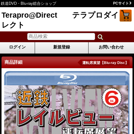
鉄道DVD・Blu-ray総合ショップ
PCサイト
Terapro@Direct テラプロダイ
レクト
ログイン
新規登録
お問い合わせ
商品詳細
運転席展望【Blu-ray Disc】