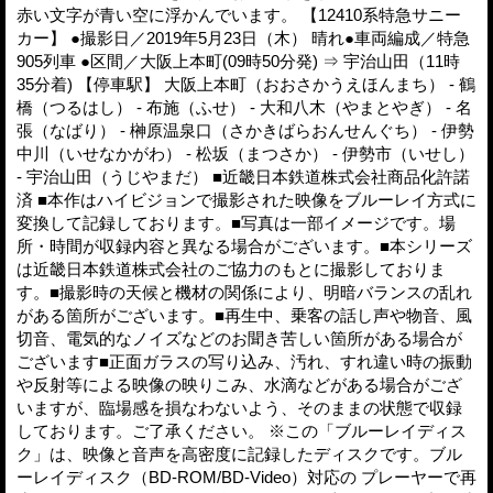
赤い文字が青い空に浮かんでいます。 【12410系特急サニー
カー】 ●撮影日／2019年5月23日（木） 晴れ●車両編成／特急
905列車 ●区間／大阪上本町(09時50分発) ⇒ 宇治山田（11時
35分着) 【停車駅】 大阪上本町（おおさかうえほんまち） - 鶴
橋（つるはし） - 布施（ふせ） - 大和八木（やまとやぎ） - 名
張（なばり） - 榊原温泉口（さかきばらおんせんぐち） - 伊勢
中川（いせなかがわ） - 松坂（まつさか） - 伊勢市（いせし）
- 宇治山田（うじやまだ） ■近畿日本鉄道株式会社商品化許諾
済 ■本作はハイビジョンで撮影された映像をブルーレイ方式に
変換して記録しております。■写真は一部イメージです。場
所・時間が収録内容と異なる場合がございます。■本シリーズ
は近畿日本鉄道株式会社のご協力のもとに撮影しておりま
す。■撮影時の天候と機材の関係により、明暗バランスの乱れ
がある箇所がございます。■再生中、乗客の話し声や物音、風
切音、電気的なノイズなどのお聞き苦しい箇所がある場合が
ございます■正面ガラスの写り込み、汚れ、すれ違い時の振動
や反射等による映像の映りこみ、水滴などがある場合がござ
いますが、臨場感を損なわないよう、そのままの状態で収録
しております。ご了承ください。 ※この「ブルーレイディス
ク」は、映像と音声を高密度に記録したディスクです。ブル
ーレイディスク（BD-ROM/BD-Video）対応の プレーヤーで再