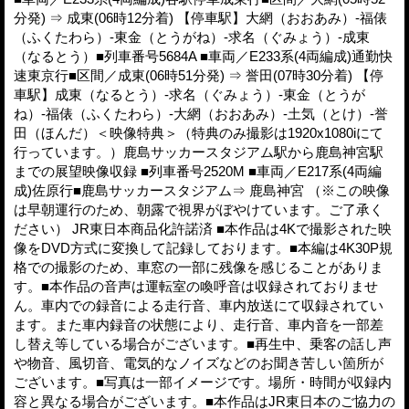
分発) ⇒ 成東(06時12分着) 【停車駅】大網（おおあみ）-福俵
（ふくたわら）-東金（とうがね）-求名（ぐみょう）-成東
（なるとう）■列車番号5684A ■車両／E233系(4両編成)通勤快
速東京行■区間／成東(06時51分発) ⇒ 誉田(07時30分着) 【停
車駅】成東（なるとう）-求名（ぐみょう）-東金（とうが
ね）-福俵（ふくたわら）-大網（おおあみ）-土気（とけ）-誉
田（ほんだ）＜映像特典＞（特典のみ撮影は1920x1080iにて
行っています。）鹿島サッカースタジアム駅から鹿島神宮駅
までの展望映像収録 ■列車番号2520M ■車両／E217系(4両編
成)佐原行■鹿島サッカースタジアム⇒ 鹿島神宮 （※この映像
は早朝運行のため、朝露で視界がぼやけています。ご了承く
ださい） JR東日本商品化許諾済 ■本作品は4Kで撮影された映
像をDVD方式に変換して記録しております。■本編は4K30P規
格での撮影のため、車窓の一部に残像を感じることがありま
す。■本作品の音声は運転室の喚呼音は収録されておりませ
ん。車内での録音による走行音、車内放送にて収録されてい
ます。また車内録音の状態により、走行音、車内音を一部差
し替え等している場合がございます。■再生中、乗客の話し声
や物音、風切音、電気的なノイズなどのお聞き苦しい箇所が
ございます。■写真は一部イメージです。場所・時間が収録内
容と異なる場合がございます。■本作品はJR東日本のご協力の