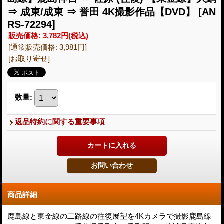
⇒ 成東/成東 ⇒ 誉田 4K撮影作品【DVD】
[AN
RS-72294]
販売価格
:
3,782円
(税込)
[通常販売価格
:
3,981円
]
[お取り寄せ]
数量
:
返品特約に関する重要事項
商品詳細
鹿島線と東金線の二路線の往復展望を4Kカメラで撮影鹿島線