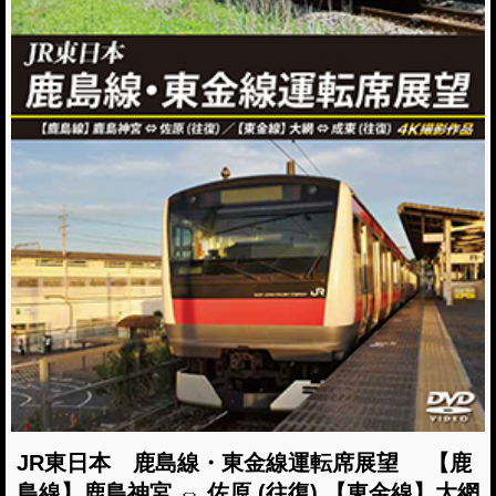
JR東日本 鹿島線・東金線運転席展望 【鹿
島線】鹿島神宮 ⇔ 佐原 (往復) 【東金線】大網