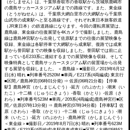
（かしません）は、千葉県香取市の香取駅から茨城県鹿嶋市
の鹿島サッカースタジアム駅までの路線です。また、東金線
（とうがねせん）は、千葉県大網白里市の大網駅から千葉県
山武市の成東駅へと至る路線です。それぞれ東日本旅客鉄道
（JR東日本）の鉄道路線になります。今回の運転席展望は、
鹿島線、東金線の往復展望を4Kカメラで撮影しました。鹿島
線は鹿島神宮駅から出発して佐原駅までの往復の展望映像を
収録、東金線は各駅停車で大網駅から成東駅、復路では成東
駅から誉田駅までの映像を収録しました。誉田駅では前に止
まっているE233系に連結するまでの展望映像を収録、そして
映像特典として鹿島サッカースタジアム駅の留置場から出発
する展望を収録しました。 ＜鹿島線＞■撮影日／2019年6月12
日(水) 晴れ ■列車番号2520M ■車両／E217系(4両編成) 東京行
■区間／鹿島神宮(06時01分発) ⇒ 佐原(06時21分着) 【停車
駅】鹿島神宮（かしまじんぐう）-延方（のぶかた）-潮来（い
たこ）-十二橋（じゅうにきょう）-香取（かとり）-佐原（さ
わら）■列車番号523M ■車両／209系(4両編成)鹿島神宮行■区
間／佐原(07時13分発) ⇒ 鹿島神宮(07時34分着) 【停車駅】佐
原（さわら）-香取（かとり）-十二橋（じゅうにきょう）-潮
来（いたこ）-延方（のぶかた）-鹿島神宮（かしまじんぐう）
＜東金線＞■撮影日／2019年8月7日(水) 晴れ ■列車番号623M
■車両／E233系(4両編成)各駅停車成東行■区間／大網(05時52