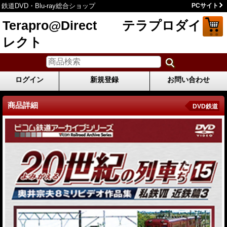
鉄道DVD・Blu-ray総合ショップ
PCサイト
Terapro@Direct テラプロダイ
レクト
ログイン
新規登録
お問い合わせ
商品詳細
DVD鉄道