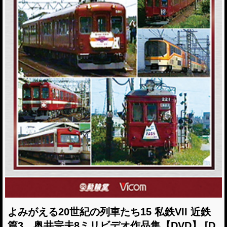
よみがえる20世紀の列車たち15 私鉄VII 近鉄
篇3 奥井宗夫8ミリビデオ作品集【DVD】
[D