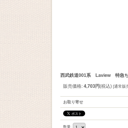
西武鉄道001系 Laview 特
販売価格
:
4,703円
(税込)
[
通常販
お取り寄せ
数量
: