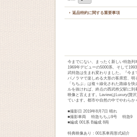
返品特約に関する重要事項
今までにない、まったく新しい特急列
1969年デビューの5000系、そして19
武特急は生まれ変わりました。『今ま
パノラマで楽しめる大形の客席窓、明
「ちちぶ」は複々線化された路線を快
ルを抜ければ、終点の西武秩父駅に到着。
映像と言えます。LaviewはLuxury(
ています。都市や自然の中でやわらか
■撮影日 2019年8月7日 晴れ
■撮影車両 特急ちちぶ9号 特急9 
■編成 001系 B編成 8両
特典映像あり：001系車両形式紹介