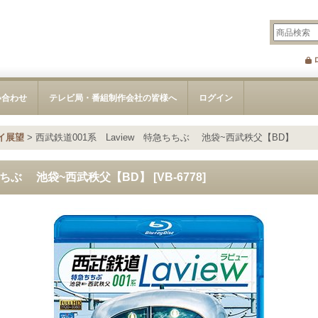
い合わせ
テレビ局・番組制作会社の皆様へ
ログイン
イ展望
>
西武鉄道001系 Laview 特急ちちぶ 池袋~西武秩父【BD】
急ちちぶ 池袋~西武秩父【BD】
[
VB-6778
]