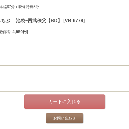
本編87分＋映像特典5分
急ちちぶ 池袋~西武秩父【BD】
[
VB-6778
]
売価格
:
4,950円
]
お問い合わせ