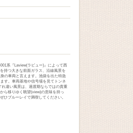
01系『Laview(ラビュー)』によって西
面を持つ大きな前面ガラス、沿線風景を
渾身の車両と言えます。池袋を出た特急
ります。車両基地や信号場を見てトンネ
系のすれ違い風景は、過渡期ならではの貴重
な窓から移りゆく眺望(view)の意味を持っ
、ぜひブルーレイで満喫してください。