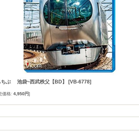
急ちちぶ 池袋~西武秩父【BD】
[
VB-6778
]
売価格
:
4,950円
]