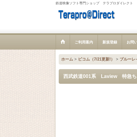
鉄道映像ソフト専門ショップ テラプロダイレクト
ご利用案内
新規登録
お問
ホーム
>
ビコム（7/21更新!）
>
ブルーレ
西武鉄道001系 Laview 特