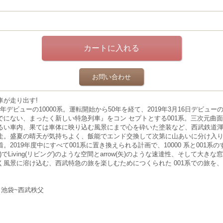
お問い合わせ
車が走り出す!
93年デビューの10000系。運転開始から50年を経て、2019年3月16日デビューの0
でにない、まったく新しい特急列車』をコン セプトとする001系。三次元曲
るい車内、果ては車体に映り込む風景にまで心を砕いた塗装など、西武鉄道
走。盛夏の晴天が気持ちよく、飯能でエンド交換して次第に山あいに分け入
2019年度中にすべて001系に置き換えられる計画で、10000 系と001
贅沢)でLiving(リビング)のような空間とarrow(矢)のような速達性、そして大き
く風景に溶け込む、西武特急の旅を楽しむためにつくられた 001系での旅を
池袋~西武秩父