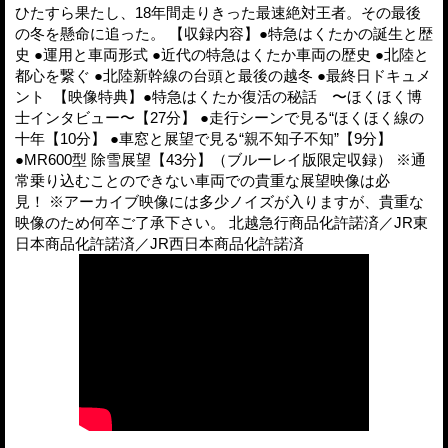
ひたすら果たし、18年間走りきった最速絶対王者。その最後
の冬を懸命に追った。 【収録内容】●特急はくたかの誕生と歴
史 ●運用と車両形式 ●近代の特急はくたか車両の歴史 ●北陸と
都心を繋ぐ ●北陸新幹線の台頭と最後の越冬 ●最終日ドキュメ
ント 【映像特典】●特急はくたか復活の秘話 〜ほくほく博
士インタビュー〜【27分】 ●走行シーンで見る“ほくほく線の
十年【10分】 ●車窓と展望で見る“親不知子不知”【9分】
●MR600型 除雪展望【43分】（ブルーレイ版限定収録） ※通
常乗り込むことのできない車両での貴重な展望映像は必
見！ ※アーカイブ映像には多少ノイズが入りますが、貴重な
映像のため何卒ご了承下さい。 北越急行商品化許諾済／JR東
日本商品化許諾済／JR西日本商品化許諾済