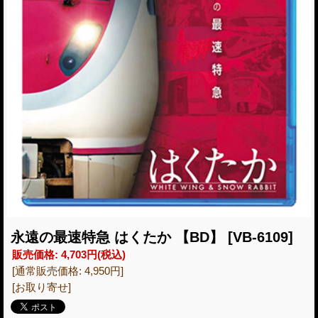
永遠の最速特急 はくたか 【BD】
[VB-6109]
販売価格
:
4,703円
(税込)
[通常販売価格
:
4,950円
]
[お取り寄せ]