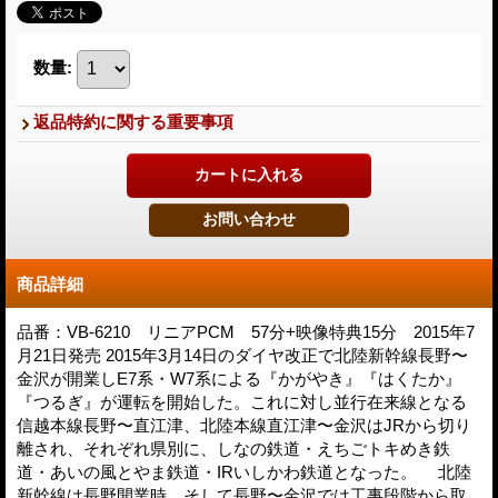
数量
:
返品特約に関する重要事項
商品詳細
品番：VB-6210 リニアPCM 57分+映像特典15分 2015年7
月21日発売 2015年3月14日のダイヤ改正で北陸新幹線長野〜
金沢が開業しE7系・W7系による『かがやき』『はくたか』
『つるぎ』が運転を開始した。これに対し並行在来線となる
信越本線長野〜直江津、北陸本線直江津〜金沢はJRから切り
離され、それぞれ県別に、しなの鉄道・えちごトキめき鉄
道・あいの風とやま鉄道・IRいしかわ鉄道となった。 北陸
新幹線は長野開業時、そして長野〜金沢では工事段階から取