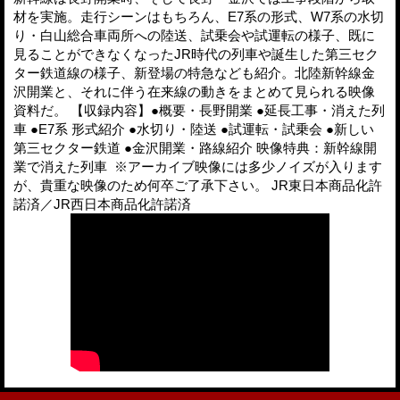
材を実施。走行シーンはもちろん、E7系の形式、W7系の水切
り・白山総合車両所への陸送、試乗会や試運転の様子、既に
見ることができなくなったJR時代の列車や誕生した第三セク
ター鉄道線の様子、新登場の特急なども紹介。北陸新幹線金
沢開業と、それに伴う在来線の動きをまとめて見られる映像
資料だ。 【収録内容】●概要・長野開業 ●延長工事・消えた列
車 ●E7系 形式紹介 ●水切り・陸送 ●試運転・試乗会 ●新しい
第三セクター鉄道 ●金沢開業・路線紹介 映像特典：新幹線開
業で消えた列車 ※アーカイブ映像には多少ノイズが入ります
が、貴重な映像のため何卒ご了承下さい。 JR東日本商品化許
諾済／JR西日本商品化許諾済