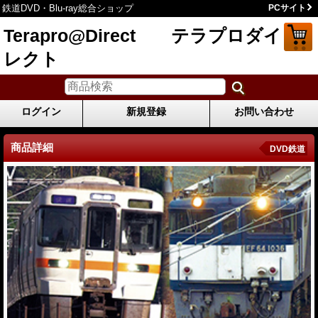
鉄道DVD・Blu-ray総合ショップ
PCサイト
Terapro@Direct テラプロダイ
レクト
ログイン
新規登録
お問い合わせ
商品詳細
DVD鉄道