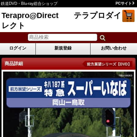
鉄道DVD・Blu-ray総合ショップ
PCサイト
Terapro@Direct テラプロダイ
レクト
ログイン
新規登録
お問い合わせ
商品詳細
前方展望シリーズ【DVD】