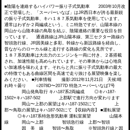
■陰陽を連絡するハイパワー振り子式気動車 2003年10月改
正で登場した、「スーパーいなば」はJR西日本が誇る最新鋭
の振り子式気動車、キハ１８７系気動車を使用しています。
通常はわずか２両編成という、ミニ特急ですが、山陽本線の
岡山から山陰本線の鳥取を結ぶ、陰陽連絡の重要な役目を担
っています。 通過路線はJR山陽本線、第三セクター路線の
智頭急行線、JR因美線と多彩。幹線から新設路線を経由し、
昔ながらのローカル線と走行する路線の変化も見所です。
１８７系気動車は大出力のエンジンを一両に付き、２基搭載
され、加速性能も高められています。その車体からは心地良
い加速感を味わえます。それらと共に振り子式気動車の最大
の特徴でもある曲線区間を高速で走り抜ける展望映像を楽し
みください。 ■列車情報 撮影:2012年11月21日 天候:晴
れ時々曇り ○2078D〜2077D 特急スーパーいなば7号
岡山発鳥取行 キハ187系2両編成 ◎キハ187-
1502+キハ187-502 上郡駅で進行方向が変わります
岡山〜上郡の展望はキハ187-1502にて 上
郡〜鳥取の展望はキハ187-502にて 【収録内容】 ■運転展望
◎キハ187系特急形気動車 運転室展望 山陽本
線 岡山〜上郡 智頭急行線 上郡〜智頭
因 美 線 智頭〜鳥取 ※智頭急行線と因