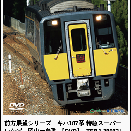
前方展望シリーズ キハ187系 特急スーパー
いなば 岡山ー鳥取 【DVD】
[TEBJ-38063]