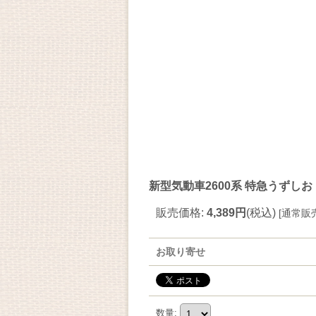
新型気動車2600系 特急うずし
販売価格
:
4,389円
(税込)
[
通常販
お取り寄せ
数量
: