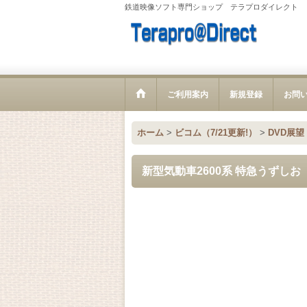
鉄道映像ソフト専門ショップ テラプロダイレクト
ご利用案内
新規登録
お問
ホーム
>
ビコム（7/21更新!）
>
DVD展望
新型気動車2600系 特急うずし