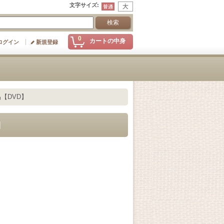
文字サイズ
:
0
カートの中身
ログイン
新規登録
【DVD】
]