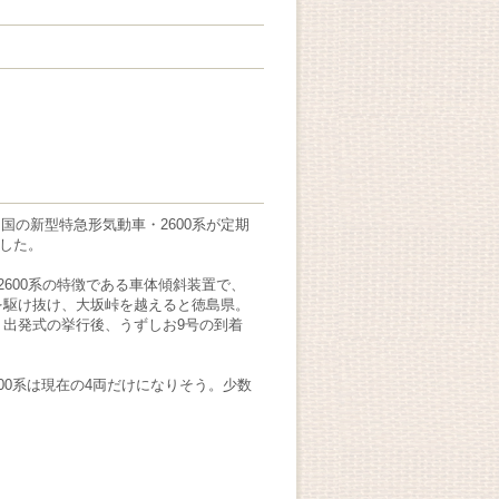
国の新型特急形気動車・2600系が定
期
ました。
600系の特徴である車体傾斜装置で、
を駆け抜け、大坂峠を越えると徳島県。
2。出発式の挙行後、うずしお9号の到着
600系は現在の4両だけになりそう。少数