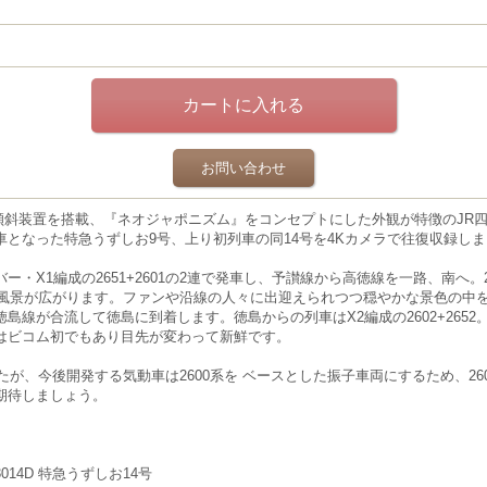
お問い合わせ
体傾斜装置を搭載、『ネオジャポニズ
ム』をコンセプトにした外観が特徴のJR四
車となった特急うずしお9号、上り初
列車の同14号を4Kカメラで往復収録し
X1編成の2651+2601の2連で発
車し、予讃線から高徳線を一路、南へ。2
望の風景が広がります。ファンや沿線の人々に出迎えられつつ穏やかな景色の中
島線が合流して徳島に到着します。徳島からの列車はX2編成の2602+265
はビコム初でもあり目先が変わって新鮮で
す。
たが、今後開発する気動車は2600系を ベースとした振子車両にするため、2
期待しましょう。
3014D 特急うずしお14号