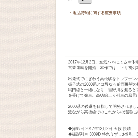
返品特約に関する重要事項
2017年12月2日、空気バネによる車
営業運転を開始。本作では、下り初列
出発式でにぎわう高松駅をトップナンバー・
振子式の2000系とは異なる前面展
鳴門線と一緒になり、吉野川を渡ると徳
を受けて発車。高徳線上り列車の風景
2000系の後継を目指して開発されまし
派ながら高徳線でのこれからの活躍に
◆撮影日:2017年12月2日 天候:快晴
◆撮影列車 3009D 特急うずしお9号
、