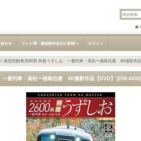
い合わせ
テレビ局・番組制作会社の皆様へ
ログイン
>
新型気動車2600系 特急うずしお 一番列車・高松〜徳島往復 4K撮影作品
お 一番列車・高松〜徳島往復 4K撮影作品【DVD】
[
DW-4430