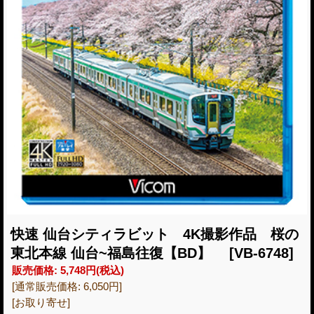
快速 仙台シティラビット 4K撮影作品 桜の
東北本線 仙台~福島往復【BD】
[VB-6748]
販売価格
:
5,748円
(税込)
[通常販売価格
:
6,050円
]
[お取り寄せ]