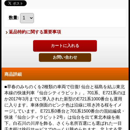
数量
:
返品特約に関する重要事項
商品詳細
■早春のみちのくを2種類の車両で往復! 仙台と福島を結ぶ東北
本線の快速列車『仙台シティラビット』。701系、E721系のほ
か2017年3月までに導入された新型のE721系1000番台も運用
に入ります。車体側面のピンク色は沿線に咲き誇る桜をイメ
ージしています。 E721系0番台と701系1500番台の混結編成・
快速『仙台シティラビット2号』は仙台を出て東北本線を南
下。白石川の川岸を飾る、さくら名所百選にも選ばれた一目
千本桜は徐行サービスでゆっくり眺められます。北上する電