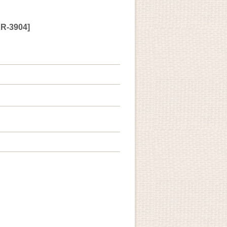
R-3904
]