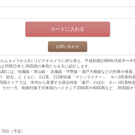
お問い合わせ
ルムカメラから8ミリビデ
オカメラに持ち替え、平成初期(1990年代前半〜中
はJR西
日本とJR四国の車両たちを主に紹介します。
山駅には、伯備線・津山線・
吉備線・宇野線・瀬戸大橋線などの列車が発着。国
「砂丘」と ともに、111系、213系快速「マリンライナー」、キハ185系
四国エリアでは、本州から直通する寝台特急「瀬戸」のほか、キハ 181系特
その一方、制御付振子式車両のパイオニア2000系や8000系など、JR四国
70分（予定）