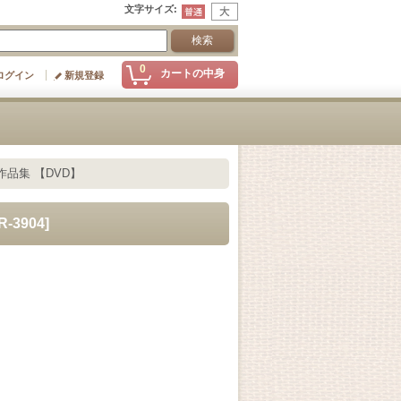
文字サイズ
:
0
カートの中身
ログイン
新規登録
オ作品集 【DVD】
R-3904
]