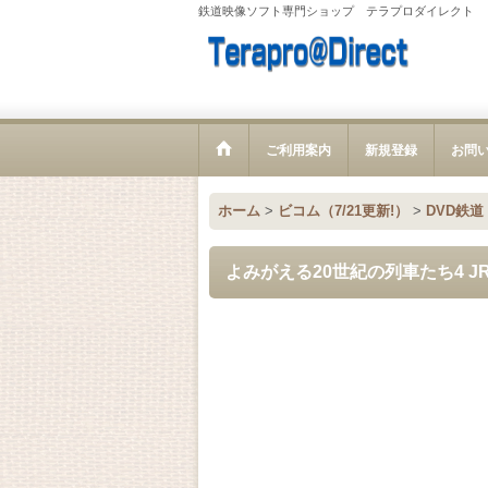
鉄道映像ソフト専門ショップ テラプロダイレクト
ご利用案内
新規登録
お問
ホーム
>
ビコム（7/21更新!）
>
DVD鉄道
よみがえる20世紀の列車たち4 J