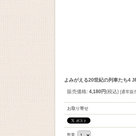
よみがえる20世紀の列車たち4 J
販売価格
:
4,180円
(税込)
[
通常販
お取り寄せ
数量
: