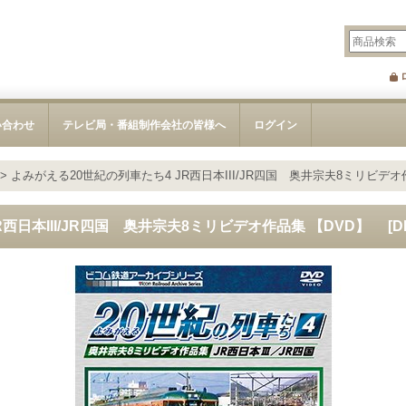
い合わせ
テレビ局・番組制作会社の皆様へ
ログイン
>
よみがえる20世紀の列車たち4 JR西日本III/JR四国 奥井宗夫8ミリビデ
R西日本III/JR四国 奥井宗夫8ミリビデオ作品集 【DVD】
[
D