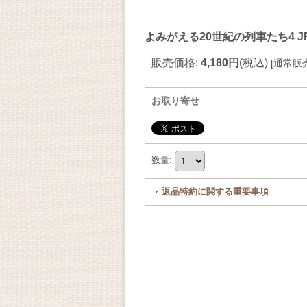
よみがえる20世紀の列車たち4 J
販売価格
:
4,180円
(税込)
[
通常販
お取り寄せ
数量
:
返品特約に関する重要事項