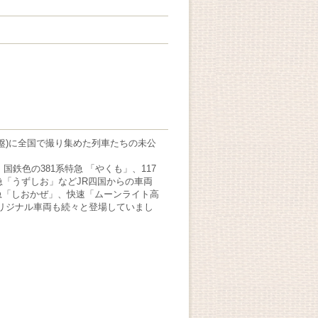
盤)に全国で撮り
集めた列車たちの未公
鉄色の381系特急 「やくも」、117
特急「うずしお」などJR四国からの車両
急「しおかぜ」、快速「ムーンライト高
オリジナル車両も続々と登場していまし