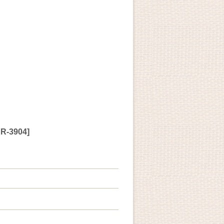
R-3904
]