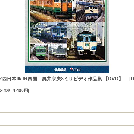
R西日本III/JR四国 奥井宗夫8ミリビデオ作品集 【DVD】
[
D
売価格
:
4,400円
]