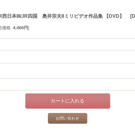
R西日本III/JR四国 奥井宗夫8ミリビデオ作品集 【DVD】
[
D
売価格
:
4,400円
]
お問い合わせ