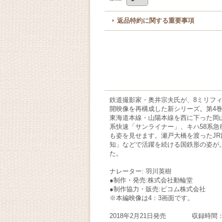
返品特約に関する重要事項
鉄道撮影家・奥井宗夫氏が、8ミリフィ
開映像を再構成した新シリーズ。第4巻
東海道本線・山陽本線を西に下った岡
系快速「サンライナー」、キハ58系急行
も姿を見せます。瀬戸大橋を渡ったJR
知」などで活躍を続ける国鉄形の姿が。
た。
ナレーター: 羽川英樹
●制作・発売:株式会社動輪堂
●制作協力・販売:ビコム株式会社
※本編映像は4：3画面です。
2018年2月21日発売 収録時間：