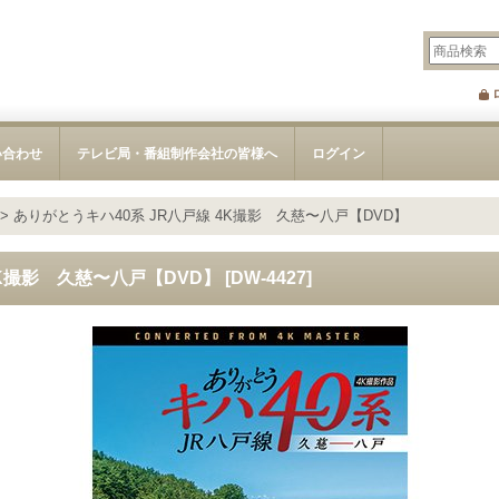
い合わせ
テレビ局・番組制作会社の皆様へ
ログイン
>
ありがとうキハ40系 JR八戸線 4K撮影 久慈〜八戸【DVD】
4K撮影 久慈〜八戸【DVD】
[
DW-4427
]