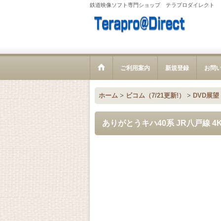
鉄道映像ソフト専門ショップ テラプロダイレクト
ご利用案内
新規登録
お問
ホーム
>
ビコム（7/21更新!）
>
DVD展望
ありがとうキハ40系 JR八戸線 