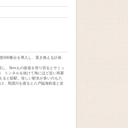
形500番台を導入し、置き換える計画
現し、5kmもの坂道を登り切るとサミッ
曲線、トンネルを抜けて海にほど近い有家
見えると鮫駅。珍しい駅名が多いのも八
抜け、馬淵川を渡ると八戸臨海鉄道と並