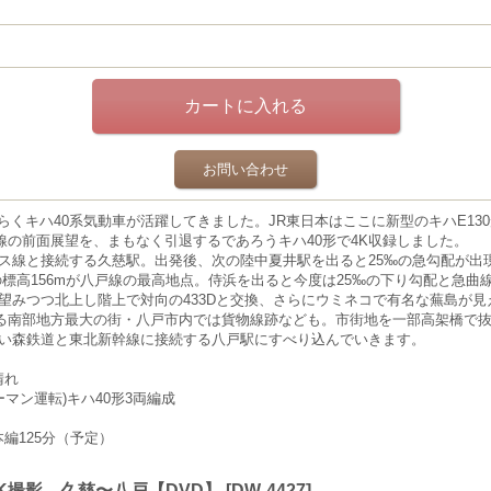
お問い合わせ
らくキハ40系気動車が活躍してきました。JR東日本はここに新型のキハE130
線の前面展望を、まもなく引退するであろうキハ40形で4K収録しました。
アス線と接続する久慈駅。出発後、次の陸中夏井駅を出ると25‰の急勾配が出
の標高156mが八戸線の最高地点。侍浜を出ると今度は25‰の下り勾配と急
望みつつ北上し階上で対向の433Dと交換、さらにウミネコで有名な蕪島が
る南部地方最大の街・八戸市内では貨物線跡なども。市街地を一部高架橋で
し青い森鉄道と東北新幹線に接続する八戸駅にすべり込んでいきます。
晴れ
ツーマン運転)キハ40形3両編成
編125分（予定）
4K撮影 久慈〜八戸【DVD】
[
DW-4427
]