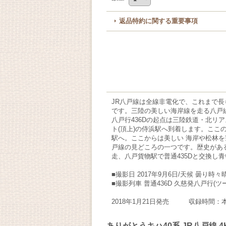
返品特約に関する重要事項
JR八戸線は全線非電化で、これまで長
です。三陸の美しい海岸線を走る八戸
八戸行436Dの起点は三陸鉄道・北リ
ト(頂上)の侍浜駅へ到着します。ここ
駅へ。ここからは美しい 海岸や松林を
戸線の見どころの一つです。歴史があ
走、八戸貨物駅で普通435Dと交換
■撮影日 2017年9月6日/天候 曇り時々
■撮影列車 普通436D 久慈発八戸行(
2018年1月21日発売 収録時間：本
ありがとうキハ40系 JR八戸線 