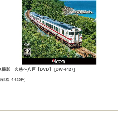
4K撮影 久慈〜八戸【DVD】
[
DW-4427
]
売価格
:
4,620円
]