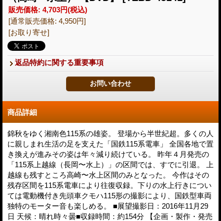
販売価格
:
4,703円
(税込)
[通常販売価格
:
4,950円
]
[お取り寄せ]
返品特約に関する重要事項
商品詳細
錦秋をゆく湘南色115系の雄姿。 登場から半世紀超。多くの人
に親しまれ生活の足を支えた「国鉄115系電車」 全国各地で置
き換えが進みその姿は年々減り続けている。 昨年４月発売の
「115系上越線（長岡〜水上）」の区間では、すでに引退。 上
越線も残すところ高崎〜水上区間のみとなった。 今作はその
残存区間を115系電車により往復収録。下りの水上行きについ
ては電動機付き先頭車クモハ115形の撮影により、国鉄型車両
独特のモーター音も楽しめる。 ■展望撮影日：2016年11月29
日 天候：晴れ時々曇■収録時間：約154分 【企画・製作・発売