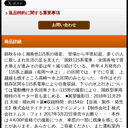
返品特約に関する重要事項
商品詳細
錦秋をゆく湘南色115系の雄姿。 登場から半世紀超。多くの人
に親しまれ生活の足を支えた「国鉄115系電車」 全国各地で置
き換えが進みその姿は年々減り続けている。 昨年４月発売の
「115系上越線（長岡〜水上）」の区間では、すでに引退。 上
越線も残すところ高崎〜水上区間のみとなった。 今作はその
残存区間を115系電車により往復収録。下りの水上行きについ
ては電動機付き先頭車クモハ115形の撮影により、国鉄型車両
独特のモーター音も楽しめる。 ■展望撮影日：2016年11月29
日 天候：晴れ時々曇■収録時間：約154分 【企画・製作・発売
元】株式会社テイチクエンタテインメント【制作会社】株式
会社トムス・フォト 2017年3月22日発売※お断り・・・本作
は４K/30P規格での撮影につき、車窓の一部に残像を感じるこ
とがあります。あらかじめ、ご容赦ください。また運転室内