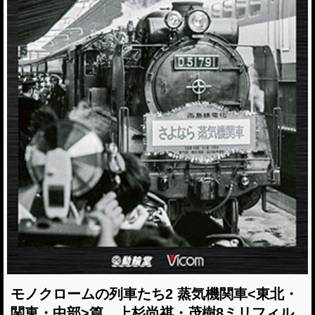
モノクロームの列車たち2 蒸気機関車<東北・
関東・中部>篇 上杉尚祺・茂樹8ミリフィル