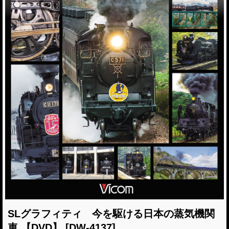
SLグラフィティ 今を駆ける日本の蒸気機関
車 【DVD】
[DW-4137]