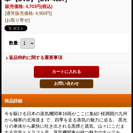
販売価格
:
4,703円
(税込)
[通常販売価格
:
4,950円
]
[お取り寄せ]
数量
:
返品特約に関する重要事項
商品詳細
今を駆ける日本の蒸気機関車16両がここに集結! 桜満開の九州
から極寒の北海道ま で、四季を走る蒸気の魅力に迫る。 黒光
りの車体から豪快に吐き出される黒煙と蒸気、山々にこだま
する汽笛とドラフト音、蒸気機関車が持つ魅力のすべてを、