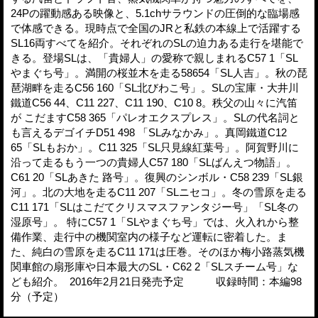
24Pの躍動感ある映像と、5.1chサラウンドの圧倒的な臨場感
で体感できる。現時点で全国のJRと私鉄の本線上で活躍する
SL16両すべてを紹介。それぞれのSLの迫力ある走行を堪能で
きる。登場SLは、「貴婦人」の愛称で親しまれるC57 1「SL
やまぐち号」。満開の桜並木を走る58654「SL人吉」。秋の琵
琶湖畔を走るC56 160「SL北びわこ号」。SLの宝庫・大井川
鐵道C56 44、C11 227、C11 190、C10 8。秩父の山々に汽笛
が こだますC58 365「パレオエクスプレス」。SLの代名詞と
も言えるデゴイチD51 498 「SLみなかみ」。真岡鐵道C12
65「SLもおか」。C11 325「SL只見線紅葉号」。阿賀野川に
沿って走るもう一つの貴婦人C57 180「SLばんえつ物語」。
C61 20「SLあきた 路号」。復興のシンボル・C58 239「SL銀
河」。北の大地を走るC11 207「SLニセコ」。冬の雪原を走る
C11 171「SLはこだてクリスマスファンタジー号」「SL冬の
湿原号」。 特にC57 1「SLやまぐち号」では、火入れから整
備作業、走行中の機関室内の様子など運転に密着した。ま
た、純白の雪原を走るC11 171は圧巻。そのほか梅小路蒸気機
関車館の扇形庫や日本最大のSL・C62 2「SLスチーム号」な
ども紹介。 2016年2月21日発売予定 収録時間：本編98
分（予定）