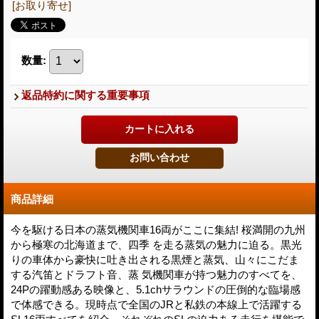
[お取り寄せ]
数量
:
返品特約に関する重要事項
商品詳細
今を駆ける日本の蒸気機関車16両がここに集結! 桜満開の九州
から極寒の北海道まで、四季 を走る蒸気の魅力に迫る。黒光
りの車体から豪快に吐き出される黒煙と蒸気、山々にこだま
する汽笛とドラフト音、蒸 気機関車が持つ魅力のすべてを、
24Pの躍動感ある映像と、5.1chサラウンドの圧倒的な臨場感
で体感できる。現時点で全国のJRと私鉄の本線上で活躍する