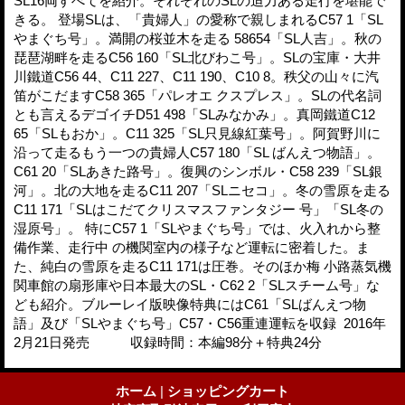
SL16両すべてを紹介。それぞれのSLの迫力ある走行を堪能で
きる。 登場SLは、「貴婦人」の愛称で親しまれるC57 1「SL
やまぐち号」。満開の桜並木を走る 58654「SL人吉」。秋の
琵琶湖畔を走るC56 160「SL北びわこ号」。SLの宝庫・大井
川鐵道C56 44、C11 227、C11 190、C10 8。秩父の山々に汽
笛がこだますC58 365「パレオエ クスプレス」。SLの代名詞
とも言えるデゴイチD51 498「SLみなかみ」。真岡鐵道C12
65「SLもおか」。C11 325「SL只見線紅葉号」。阿賀野川に
沿って走るもう一つの貴婦人C57 180「SL ばんえつ物語」。
C61 20「SLあきた路号」。復興のシンボル・C58 239「SL銀
河」。北の大地を走るC11 207「SLニセコ」。冬の雪原を走る
C11 171「SLはこだてクリスマスファンタジー 号」「SL冬の
湿原号」。 特にC57 1「SLやまぐち号」では、火入れから整
備作業、走行中 の機関室内の様子など運転に密着した。ま
た、純白の雪原を走るC11 171は圧巻。そのほか梅 小路蒸気機
関車館の扇形庫や日本最大のSL・C62 2「SLスチーム号」な
ども紹介。ブルーレイ版映像特典にはC61「SLばんえつ物
語」及び「SLやまぐち号」C57・C56重連運転を収録 2016年
2月21日発売 収録時間：本編98分＋特典24分
ホーム
|
ショッピングカート