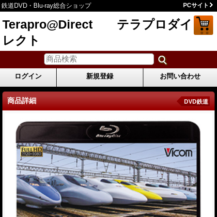
鉄道DVD・Blu-ray総合ショップ
PCサイト
Terapro@Direct テラプロダイ
レクト
ログイン
新規登録
お問い合わせ
商品詳細
DVD鉄道