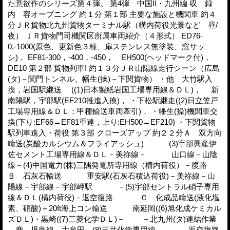
た意欲作のシリーズ第４弾。 第4弾 中国II・九州編 収 録
内 容オープニング 約１分 第１部 主要な施設と機関車 約４
分ＪＲ貨物北九州貨物ターミナル駅（構内荷役光景など 昼/
夜） ＪＲ貨物門司機関区所属車両紹介（４形式） ED76-
0,-1000(原色、更新色３種、扉ステンレス無塗装、窓サッ
シ)， EF81-300，-400，-450， EH500(ヘッドマーク付)，
DE10 第２部 貨物列車I 約１３分ＪＲ山陽線走行シーン（広島
(タ)－関門トンネル、幡生(操)－下関貨物） ・他 大竹駅入
換，岩国駅継送 ((1)日本製紙岩国工場専用線＆ＤＬ)， 新
南陽駅，宇部駅(EF210推進入換)， ・下松駅継走((2)日立笠戸
工場専用線＆ＤＬ：甲種輸送車両牽引)， ・幡生(操)機関車交
換(下り:EF66→EF81重連，上り:EH500→EF210) ・下関貨物
駅列車進入・荷役 第３部 クローズアップ 約２２分Ａ 双方向
輸送(炭酸カルシウム＆フライアッシュ) (3)宇部興産伊
佐セメント工場専用線＆ＤＬ－美祢線－ 山口線－山陰
線－(4)中国電力(株)三隅発電所専用線（構内荷役）－復路
Ｂ 石灰石輸送 重安駅(石灰石積込荷役)－美祢線－山
陽線－宇部線－宇部岬駅 －(5)宇部セントラル硝子専用
線＆ＤＬ(構内荷役)－返空復路 Ｃ 化成品輸送(液化塩
素、硝酸)＋20ft海上コン輸送 南延岡((6)旭化成ケミカル
ズＤＬ)・黒崎((7)三菱化学ＤＬ)－ －北九州(タ)連結作業
－鹿、児島線－大牟田－(8)三井化学専用線－ －返空復路