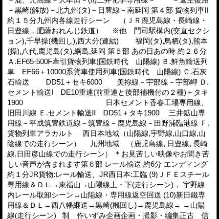
－黒崎(解放)－北九州(タ)－日豊線－南延岡 第４部 貨物列車II
約１５分九州内各線走行シーン （ＪＲ鹿児島線・長崎線・
日豊線，肥薩おれんじ鉄道） ※他 門司駅構内(交直セクシ
ョン),千早操(機回し),西大分(連結) 福岡(タ),鳥栖(タ),熊本
(操),八代,鹿児島(タ),綱島,延岡 第５部 あの日あの時 約２６分
Ａ.EF65-500F牽引貨物列車(国鉄時代 山陽線) Ｂ.鮮魚輸送列
車 EF66＋10000系貨車使用列車(国鉄時代 山陽線) Ｃ.石灰
石輸送 DD51＋セキ6000 美祢線－宇部線－宇部岬 Ｄ.
セメント輸送I DE10重連(前重連と後部補機付の２種)＋タキ
1900 日本セメント香春工場専用線、
旧田川線 Ｅ.セメント輸送II DD51＋タキ1900 三井鉱山専
用線－平成筑豊鉄道線－筑豊線－鹿児島線－田野浦臨港線 Ｆ.
貨物列車アラカルト 西日本地域（山陽線,宇野線,山口線,山
陰線での走行シーン） 九州地域 （鹿児島線, 日豊線, 長崎
線,日田彦山線での走行シーン） ＊お見苦しい映像やお聞き苦
しい音声が含まれます第６部 レール輸送 約6分 エンディング
約１分JR貨物:レール輸送、JR西日本:工臨 (9)ＪＦＥスチール
専用線＆ＤＬ→東福山→山陽線上・下(走行シーン)， 宇野線
内レール取卸シーン→山陽線・専用線返空回送 (10)新日鐵専
用線＆ＤＬ→西八幡継送→黒崎(機回し)→鹿児島線→ →山陽
線(走行シーン) 制 作いずみ企画企画・撮影・編集正古 信