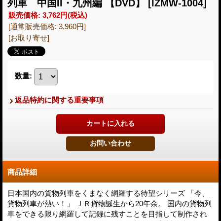
列車 中国II・九州編 【DVD】
[IZMW-1004]
販売価格
:
3,762円
(税込)
[通常販売価格
:
3,960円
]
[お取り寄せ]
数量
:
返品特約に関する重要事項
商品詳細
日本国内の貨物列車をくまなく網羅する待望シリーズ 「今、
貨物列車が熱い！」 ＪＲ貨物誕生から20年余。 国内の貨物列
車をできる限り網羅して記録に残すことを目指して制作され