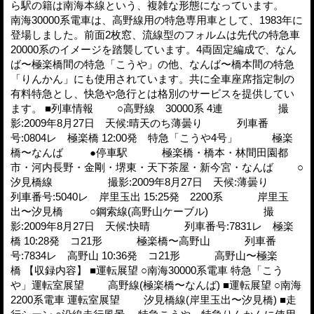
ら駅の籍は南海本線という、複雑な形態になっています。
南海30000系電車は、高野線用の特急専用車として、1983年に
登場しました。前面2枚窓、流線型のフォルムは先代の特急車
20000系のイメージを踏襲しています。4両固定編成で、なん
ば〜極楽橋間の特急「こうや」の他、なんば〜橋本間の特急
「りんかん」にも使用されています。共に全車座席指定制の
有料特急とし、快急や急行とは格別のサービスを提供してい
ます。 ■列車情報 ○高野線 30000系 4連 撮
影:2009年8月27日 天候:晴天のち薄曇り 列車番
号:0804レ 極楽橋 12:00発 特急「こうや4号」 極楽
橋〜なんば ●停車駅 極楽橋・橋本・林間田園都
市・河内長野・金剛・堺東・天下茶屋・新今宮・なんば ○
汐見橋線 撮影:2009年8月27日 天候:薄曇り
列車番号:5040レ 岸里玉出 15:25発 2200系 岸里玉
出〜汐見橋 ○鋼索線(高野山ケーブル) 撮
影:2009年8月27日 天候:快晴 列車番号:7831レ 極楽
橋 10:28発 コ21形 極楽橋〜高野山 列車番
号:7834レ 高野山 10:36発 コ21形 高野山〜極楽
橋 【収録内容】 ■運転展望 ○南海30000系電車 特急「こう
や」運転室展望 高野線(極楽橋〜なんば) ■運転展望 ○南海
2200系電車 運転室展望 汐見橋線(岸里玉出〜汐見橋) ■走