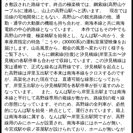
き敷設された路線です。終点の極楽橋では、鋼索線(高野山ケ
ーブル)に連絡し、山上の高野山駅へと誘います。 現在では
沿線の宅地開発にともない、高野山への観光路線の他、通
勤・通学の大動脈の機能も持ち合わせ、南海本線と共に南海
電鉄の中心的路線となっています。 本作ではもその中でも
高野山の中腹、極楽橋駅を始発とし、なんば駅へ向かう、全
車座席指定の特急「こうや」(30000系)の運転室展望映像をお
届けします。山岳風景から、都会の風景へ変わり行く様子を
ご覧下さい。 さらに鋼索線(往復)と汐見橋線(岸里玉出〜汐
見橋)の各駅停車も合わせて収録しています。この汐見橋線は
実は通称で、正式な線名は高野線です。汐見橋駅を起点とし
た高野線は岸里玉出駅で本来は南海本線をクロスするのです
が、高架化された現在では、直通可能な線形になっておら
ず、岸里玉出駅から汐見橋駅間を各駅停車が折り返すのみと
なっています。 また、なんば駅から岸里玉出駅までは南海
本線と平行して高野線専用の複線が敷かれ、路線別の複々線
の形態になっています。そのため、高野線の全列車が、必然
的になんば駅を始発・終点として、運行されています。籍上
は南海本線に属する、なんば駅〜岸里玉出駅間ですが、高野
線用のみにホームが設置され、南海本線にはホームが無い、
今宮戎駅や萩ノ茶屋駅が設けられており。ホームが無いなが