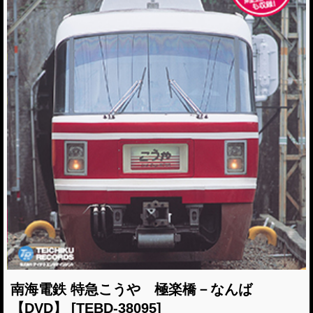
南海電鉄 特急こうや 極楽橋－なんば
【DVD】
[TEBD-38095]