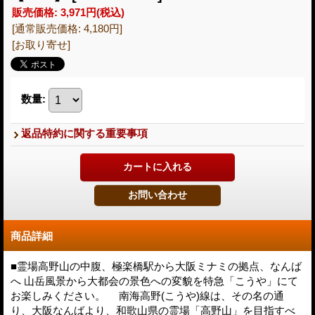
販売価格
:
3,971円
(税込)
[通常販売価格
:
4,180円
]
[お取り寄せ]
数量
:
返品特約に関する重要事項
商品詳細
■霊場高野山の中腹、極楽橋駅から大阪ミナミの拠点、なんば
へ 山岳風景から大都会の景色への変貌を特急「こうや」にて
お楽しみください。 南海高野(こうや)線は、その名の通
り、大阪なんばより、和歌山県の霊場「高野山」を目指すべ