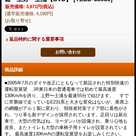
販売価格
:
3,971円
(税込)
[通常販売価格
:
4,180円
]
[お取り寄せ]
返品特約に関する重要事項
商品詳細
■2005年7月のダイヤ改正にともなって新設された特別快速の
運転室展望 JR東日本の普通電車では初めて最高速度
130Km/hを誇り、上野〜土浦を最速55分で結びます。 すで
に常磐線で走っているE231系と大きな変化はないが、座席上
の網棚がアルミ製に変わり、弱視者対策でドア部に着色がさ
れ、つり革も新デザインが採用されています。足回りは新台
車で、大型の空気ばね、ヨーダンパが設備され、乗り心地も
改良。またトイレも大型の車椅子用トイレが設置されていま
す。 最高速度130Km/hの運転室展望をお楽しみください。