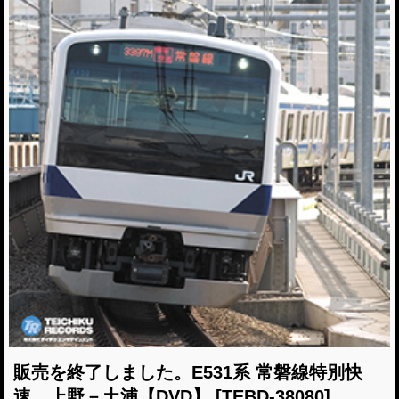
販売を終了しました。E531系 常磐線特別快
速 上野－土浦【DVD】
[TEBD-38080]