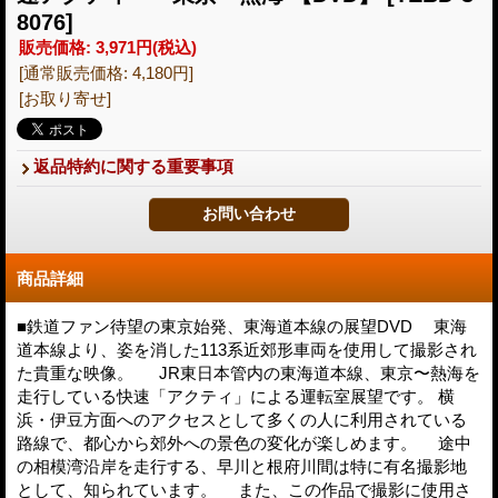
8076]
販売価格
:
3,971円
(税込)
[通常販売価格
:
4,180円
]
[お取り寄せ]
返品特約に関する重要事項
商品詳細
■鉄道ファン待望の東京始発、東海道本線の展望DVD 東海
道本線より、姿を消した113系近郊形車両を使用して撮影され
た貴重な映像。 JR東日本管内の東海道本線、東京〜熱海を
走行している快速「アクティ」による運転室展望です。 横
浜・伊豆方面へのアクセスとして多くの人に利用されている
路線で、都心から郊外への景色の変化が楽しめます。 途中
の相模湾沿岸を走行する、早川と根府川間は特に有名撮影地
として、知られています。 また、この作品で撮影に使用さ