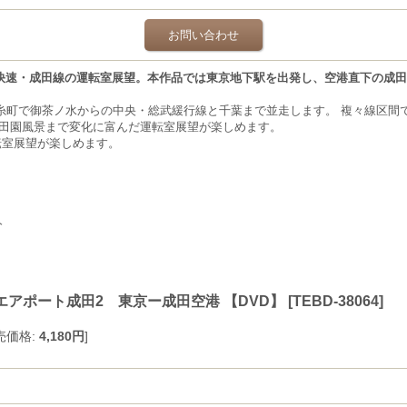
お問い合わせ
武線快速・成田線の運転室展望。本作品では東京地下駅を出発し、空港直下の成
糸町で御茶ノ水からの中央・総武緩行線と千葉まで並走します。 複々線区間
の田園風景まで変化に富んだ運転室展望が楽しめます。
転室展望が楽しめます。
分
エアポート成田2 東京ー成田空港 【DVD】
[
TEBD-38064
]
売価格
:
4,180円
]