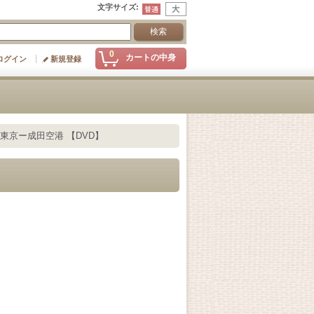
文字サイズ
:
0
カートの中身
ログイン
新規登録
東京ー成田空港 【DVD】