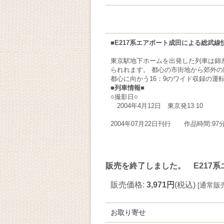
■E217系エアポート成田による総
東京駅地下ホームを出発した列車は錦
られれます。 都心の市街地から郊外
都心に向かう16：9のワイド収録の運
■列車情報■
○撮影日○
2004年4月12日 東京発13:10
2004年07月22日刊行 作品時間:97
販売を終了しました。 E217系
販売価格
:
3,971円
(税込)
[
通常販
お取り寄せ