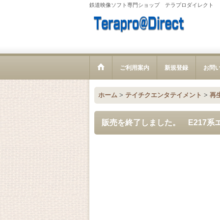
鉄道映像ソフト専門ショップ テラプロダイレクト
ご利用案内
新規登録
お問
ホーム
>
テイチクエンタテイメント
>
再
販売を終了しました。 E217系