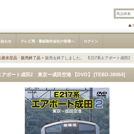
い合わせ
テレビ局・番組制作会社の皆様へ
ログイン
生産未定品・販売終了品
>
販売を終了しました。 E217系エアポート成田2 
エアポート成田2 東京ー成田空港 【DVD】
[
TEBD-38064
]