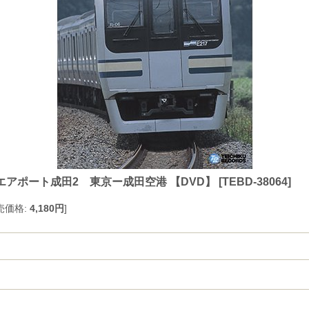
エアポート成田2 東京ー成田空港 【DVD】
[
TEBD-38064
]
売価格
:
4,180円
]