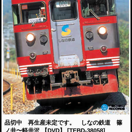
品切中 再生産未定です。 しなの鉄道 篠
ノ井〜軽井沢 【DVD】
[TEBD-38058]