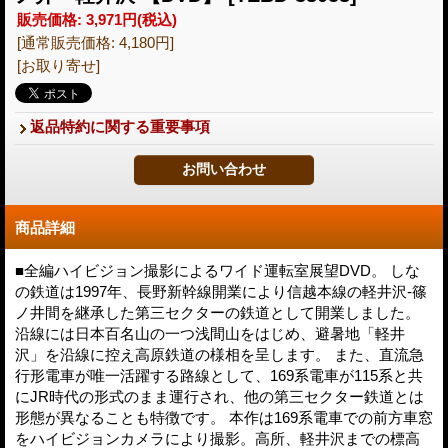
販売価格
:
3,971円
(税込)
[通常販売価格
:
4,180円
]
[お取り寄せ]
返品特約に関する重要事項
商品詳細
■全編ハイビジョン撮影によるワイド運転室展望DVD。 しな
の鉄道は1997年、長野新幹線開業により信越本線の軽井沢-篠
ノ井間を継承した第三セクターの鉄道として開業しました。
沿線には日本百名山の一つ浅間山をはじめ、避暑地「軽井
沢」を沿線に控え高原鉄道の様相を呈します。 また、直流急
行形電車が唯一活躍する路線として、169系電車が115系と共
にJR時代の形式のまま運行され、他の第三セクター鉄道とは
形態が異なることも特徴です。 本作は169系電車での前方車窓
をハイビジョンカメラにより撮影。高所、軽井沢までの標高