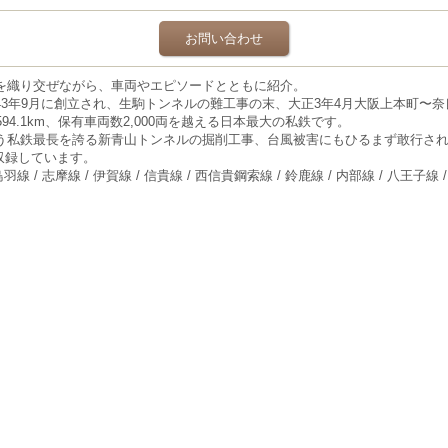
お問い合わせ
を織り交ぜながら、車両やエピソードとともに紹介。
3年9月に創立され、生駒トンネルの難工事の末、大正3年4月大阪上本町〜奈良
4.1km、保有車両数2,000両を越える日本最大の私鉄です。
う私鉄最長を誇る新青山トンネルの掘削工事、台風被害にもひるまず敢行さ
を収録しています。
鳥羽線 / 志摩線 / 伊賀線 / 信貴線 / 西信貴鋼索線 / 鈴鹿線 / 内部線 / 八王子