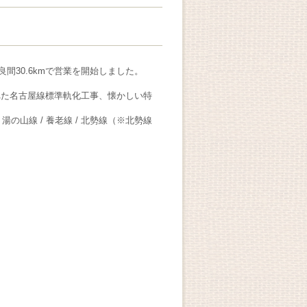
間30.6kmで営業を開始しました。
れた名古屋線標準軌化工事、懐かしい特
線 / 湯の山線 / 養老線 / 北勢線（※北勢線