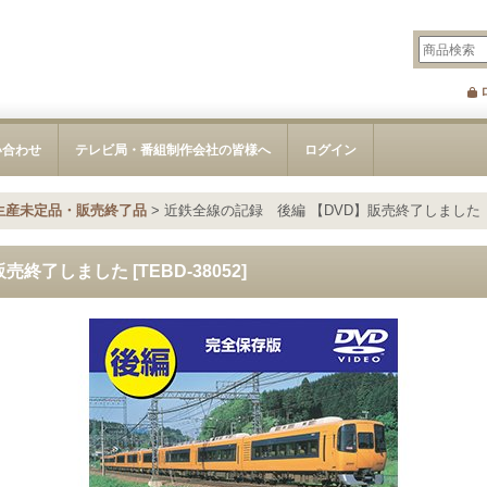
い合わせ
テレビ局・番組制作会社の皆様へ
ログイン
生産未定品・販売終了品
>
近鉄全線の記録 後編 【DVD】販売終了しました
販売終了しました
[
TEBD-38052
]