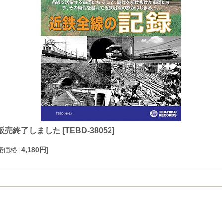
】販売終了しました
[
TEBD-38052
]
売価格
:
4,180円
]