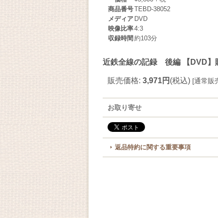
商品番号
TEBD-38052
メディア
DVD
映像比率
4:3
収録時間
約103分
近鉄全線の記録 後編 【DVD
販売価格
:
3,971円
(税込)
[
通常販
お取り寄せ
返品特約に関する重要事項