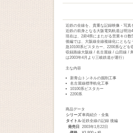
近鉄の全線を、貴重な記録映像・写真
近鉄の前身となる大阪電気軌道は明治4
現在は、2府4県にまたがる営業キロ数59
後編では、大阪線全線複線化にともな
急10100系ビスタカー、2200系など
収録路線
大阪線 / 名古屋線 / 山田線 / 
は2003年4月より三岐鉄道が運行）
主な内容
新青山トンネルの掘削工事
名古屋線標準軌化工事
10100系ビスタカー
2200系
商品データ
シリーズ
車両紹介・全集
タイトル
近鉄全線の記録 後編
発売日
2003年1月22日
価格
¥3,800＋税