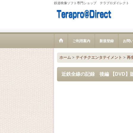
鉄道映像ソフト専門ショップ テラプロダイレクト
ご利用案内
新規登録
お問
ホーム
>
テイチクエンタテイメント
>
再
近鉄全線の記録 後編 【DVD】