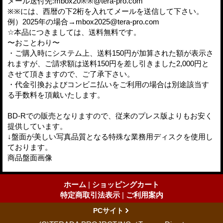
メール送付先:mbox20※※@tera-pro.com
※※には、西暦の下2桁を入れてメールを送信して下さい。
例）2025年の場合→mbox2025@tera-pro.com
☆本品につきましては、送料無料です。
〜おことわり〜
・ご購入時にシステム上、送料150円が加算された額が表示さ
れますが、ご請求額は送料150円を差し引きました2,000円と
させて頂きますので、ご了承下さい。
・代金引換およびコンビニ払いをご利用の場合は別途該当す
る手数料を頂戴いたします。
BD-Rでの販売となりますので、従来のプレス版よりもお安く
提供しています。
↓盤面が美しい写真品質となる特殊な業務用ディスクを使用し
ております。
商品盤面画像
ホーム
|
ショッピングカート
特定商取引法表示
|
ご利用案内
PCサイト