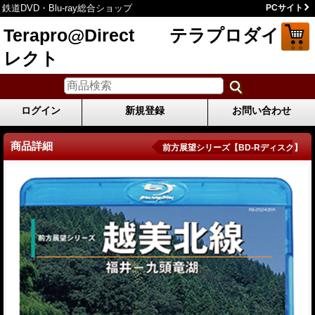
鉄道DVD・Blu-ray総合ショップ
PCサイト
Terapro@Direct テラプロダイ
レクト
ログイン
新規登録
お問い合わせ
商品詳細
前方展望シリーズ【BD-Rディスク】