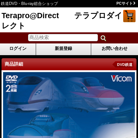
鉄道DVD・Blu-ray総合ショップ
PCサイト
Terapro@Direct テラプロダイ
レクト
ログイン
新規登録
お問い合わせ
商品詳細
DVD鉄道