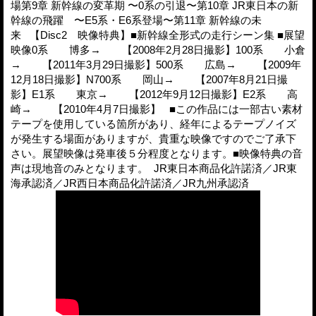
場第9章 新幹線の変革期 〜0系の引退〜第10章 JR東日本の新
幹線の飛躍 〜E5系・E6系登場〜第11章 新幹線の未
来 【Disc2 映像特典】■新幹線全形式の走行シーン集 ■展望
映像0系 博多→ 【2008年2月28日撮影】100系 小倉
→ 【2011年3月29日撮影】500系 広島→ 【2009年
12月18日撮影】N700系 岡山→ 【2007年8月21日撮
影】E1系 東京→ 【2012年9月12日撮影】E2系 高
崎→ 【2010年4月7日撮影】 ■この作品には一部古い素材
テープを使用している箇所があり、経年によるテープノイズ
が発生する場面がありますが、貴重な映像ですのでご了承下
さい。展望映像は発車後５分程度となります。■映像特典の音
声は現地音のみとなります。 JR東日本商品化許諾済／JR東
海承認済／JR西日本商品化許諾済／JR九州承認済