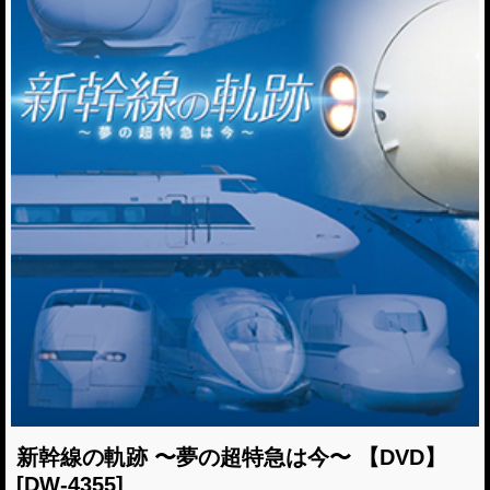
新幹線の軌跡 〜夢の超特急は今〜 【DVD】
[DW-4355]