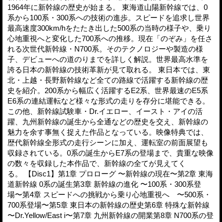
1964年に新幹線の歴史が始まる。 東海道山陽新幹線では、0
系から100系・300系への技術の進歩。スピードを追求し世界
最高速度300km/hをたたき出した500系の当時の様子や、乗り
心地重視へと変化した700系への推移。現在「のぞみ」を任さ
れる次世代新幹線・N700系。そのテクノロジーや製造の様
子、デビューへの道のりまでを詳しく解説。世界最高水準を
誇る日本の新幹線の技術革新が見て取れる。 東日本では、東
北・上越・長野新幹線など全ての路線で活躍する新幹線の歴
史を紹介。200系から幅広く活躍するE2系、世界最速のE5系
E6系の連結運転など様々な形式の走りを存分に堪能できる。
この他、新幹線試験車・Dr.イエロー、イースト・アイの活
躍、九州新幹線の誕生から全通などの歴史を交え、新幹線の
魅力を余す事無く捉えた作品となっている。映像特典では、
歴代新幹線全形式の走行シーンに加え、運転室の前面展望も
収録されている。0系の誕生からE7系の登場まで、貴重な映像
の数々を収録した本作品で、新幹線の全てが見えてく
る。 【Disc1】第1章 プロローグ 〜新幹線の現在〜第2章 東海
道新幹線 0系の誕生第3章 新幹線の進化 〜100系・300系登
場〜第4章 スピードへの挑戦から乗り心地重視へ 〜500系・
700系登場〜第5章 東日本の新幹線の歴史第6章 特殊な新幹線
〜Dr.Yellow/East i〜第7章 九州新幹線の開業第8章 N700系の登