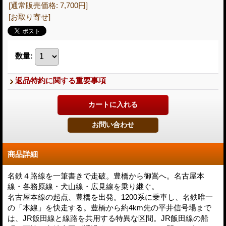
[通常販売価格
:
7,700円
]
[お取り寄せ]
数量
:
返品特約に関する重要事項
商品詳細
名鉄４路線を一筆書きで走破。豊橋から御嵩へ。名古屋本
線・各務原線・犬山線・広見線を乗り継ぐ。
名古屋本線の起点、豊橋を出発。1200系に乗車し、名鉄唯一
の「本線」を快走する。豊橋から約4km先の平井信号場まで
は、JR飯田線と線路を共用する特異な区間。JR飯田線の船