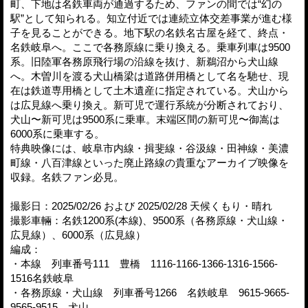
町、下地は名鉄車両が通過するため、ファンの間では“幻の
駅”として知られる。知立付近では連続立体交差事業が進む様
子を見ることができる。地下駅の名鉄名古屋を経て、終点・
名鉄岐阜へ。ここで各務原線に乗り換える。乗車列車は9500
系。旧陸軍各務原飛行場の沿線を抜け、新鵜沼から犬山線
へ。木曽川を渡る犬山橋梁は道路併用橋として名を馳せ、現
在は鉄道専用橋として土木遺産に指定されている。犬山から
は広見線へ乗り換え。新可児で運行系統が分断されており、
犬山〜新可児は9500系に乗車。末端区間の新可児〜御嵩は
6000系に乗車する。
特典映像には、岐阜市内線・揖斐線・谷汲線・田神線・美濃
町線・八百津線といった廃止路線の貴重なアーカイブ映像を
収録。名鉄ファン必見。
撮影日：2025/02/26 および 2025/02/28 天候くもり・晴れ
撮影車輛：名鉄1200系(本線)、9500系（各務原線・犬山線・
広見線）、6000系（広見線）
編成：
・本線 列車番号111 豊橋 1116-1166-1366-1316-1566-
1516名鉄岐阜
・各務原線・犬山線 列車番号1266 名鉄岐阜 9615-9665-
9565-9515 犬山