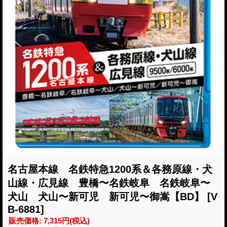
名古屋本線 名鉄特急1200系＆各務原線・犬
山線・広見線 豊橋〜名鉄岐阜 名鉄岐阜〜
犬山 犬山〜新可児 新可児〜御嵩【BD】
[V
B-6881]
販売価格
:
7,315円
(税込)