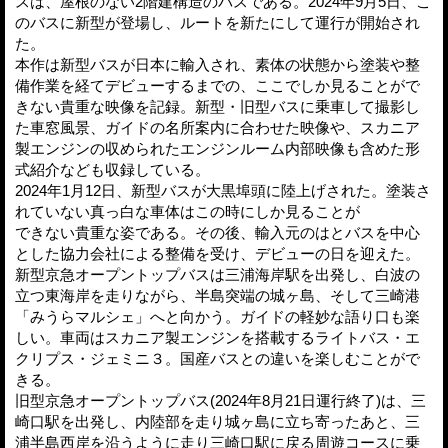
スは、屋根のない2階建構造のバスである。2024年9月5日、こ
のバスに新型が登場し、ルートを新たにして運行が開始され
た。
本作は新型バスが日本に輸入され、素体の状態から塗装や整
備作業を経てデビューするまでの、ここでしか見ることがで
きない貴重な映像を記録。新型・旧型バスに乗車して撮影し
た車窓風景、ガイドの名所案内に合わせた映像や、スカニア
製エンジンの収められたエンジンルーム内部映像も含めた形
式紹介なども収録している。
2024年1月12日、新型バスが大黒埠頭に陸上げされた。塗装さ
れていない真っ白な車体はこの時にしか見ることが
できない貴重な姿である。その後、輸入元のはとバスを中心
とした協力会社による整備を受け、デビューの日を迎えた。
新型京急オープントップバスは三浦海岸駅を出発し、白波の
立つ東海岸を走りながら、半島突端の城ヶ島、そして三崎港
「みうらマルシェ」へと向かう。ガイドの軽妙な語り口も楽
しい。車両はスカニア製エンジンを搭載するライトバス・エ
クリプス・ジェミニ３。国産バスとの違いを楽しむことがで
きる。
旧型京急オープントップバス(2024年8月21日運行終了)は、三
崎口駅を出発し、内陸部を走り城ヶ島に立ち寄ったあと、三
浦半島西岸を沿うように走り三崎口駅に戻る周遊コースに乗