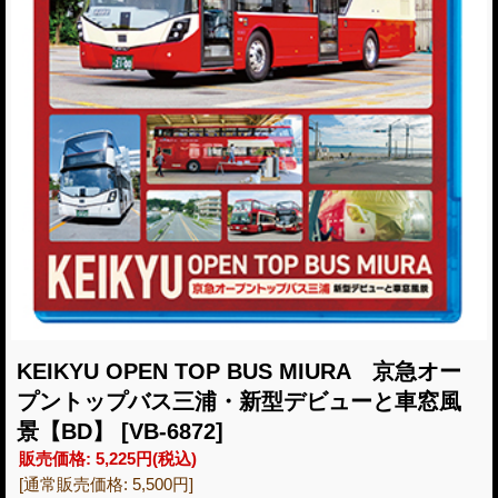
KEIKYU OPEN TOP BUS MIURA 京急オー
プントップバス三浦・新型デビューと車窓風
景【BD】
[VB-6872]
販売価格
:
5,225円
(税込)
[通常販売価格
:
5,500円
]