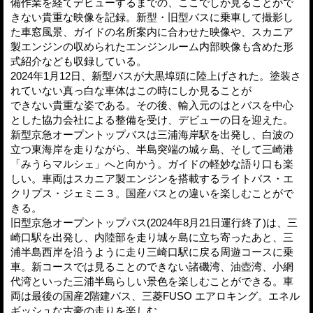
備作業を経てデビューするまでの、ここでしか見ることがで
きない貴重な映像を記録。新型・旧型バスに乗車して撮影し
た車窓風景、ガイドの名所案内に合わせた映像や、スカニア
製エンジンの収められたエンジンルーム内部映像も含めた形
式紹介なども収録している。
2024年1月12日、新型バスが大黒埠頭に陸上げされた。塗装さ
れていない真っ白な車体はこの時にしか見ることが
できない貴重な姿である。その後、輸入元のはとバスを中心
とした協力会社による整備を受け、デビューの日を迎えた。
新型京急オープントップバスは三浦海岸駅を出発し、白波の
立つ東海岸を走りながら、半島突端の城ヶ島、そして三崎港
「みうらマルシェ」へと向かう。ガイドの軽妙な語り口も楽
しい。車両はスカニア製エンジンを搭載するライトバス・エ
クリプス・ジェミニ３。国産バスとの違いを楽しむことがで
きる。
旧型京急オープントップバス(2024年8月21日運行終了)は、三
崎口駅を出発し、内陸部を走り城ヶ島に立ち寄ったあと、三
浦半島西岸を沿うように走り三崎口駅に戻る周遊コースに乗
車。新コースでは見ることのできない諸磯湾、油壺湾、小網
代湾といった三浦半島らしい景色を楽しむことができる。車
両は最後の国産2階建バス、三菱FUSO エアロキング。エネル
ギッシュな古豪の走りを楽しむ。