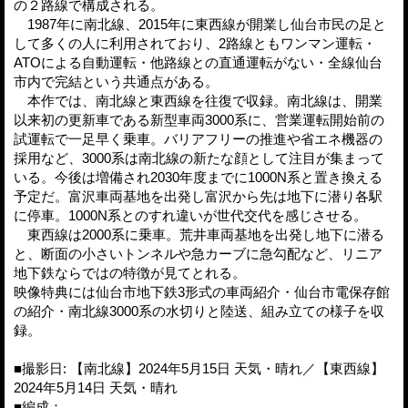
の２路線で構成される。
1987年に南北線、2015年に東西線が開業し仙台市民の足と
して多くの人に利用されており、2路線ともワンマン運転・
ATOによる自動運転・他路線との直通運転がない・全線仙台
市内で完結という共通点がある。
本作では、南北線と東西線を往復で収録。南北線は、開業
以来初の更新車である新型車両3000系に、営業運転開始前の
試運転で一足早く乗車。バリアフリーの推進や省エネ機器の
採用など、3000系は南北線の新たな顔として注目が集まって
いる。今後は増備され2030年度までに1000N系と置き換える
予定だ。富沢車両基地を出発し富沢から先は地下に潜り各駅
に停車。1000N系とのすれ違いが世代交代を感じさせる。
東西線は2000系に乗車。荒井車両基地を出発し地下に潜る
と、断面の小さいトンネルや急カーブに急勾配など、リニア
地下鉄ならではの特徴が見てとれる。
映像特典には仙台市地下鉄3形式の車両紹介・仙台市電保存館
の紹介・南北線3000系の水切りと陸送、組み立ての様子を収
録。
■撮影日: 【南北線】2024年5月15日 天気・晴れ／【東西線】
2024年5月14日 天気・晴れ
■編成：