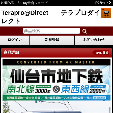
鉄道DVD・Blu-ray総合ショップ
PCサイト
Terapro@Direct テラプロダイ
レクト
ログイン
新規登録
お問い合わせ
商品詳細
DVD展望