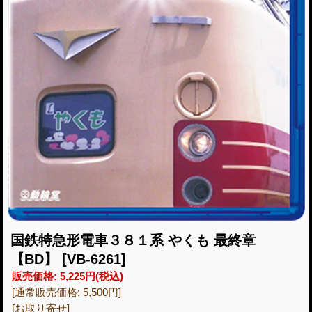
国鉄特急形電車３８１系 やくも 最終章
【BD】
[VB-6261]
販売価格
:
5,225円
(税込)
[通常販売価格
:
5,500円
]
[お取り寄せ]