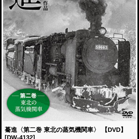
驀進〈第二巻 東北の蒸気機関車〉 【DVD】
[DW-4132]