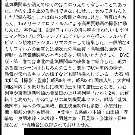
蒸気機関車が消えてゆくのはこのうえなく寂しいことであっ
た。その引退を止める事はできないにせよ、せめてきちんと
した記録を残すことは自らの役目と各地に赴き、写真はもち
ろん、16ミリモノクロフィルムによる高画質動画の撮影に勤
しんだ。 本作品は、記録フィルムの持ち味を損ねないよう24
コマ／秒のプログレッシブ方式でテレシネを行い、フルハイ
ビジョン規格にデジタルリマスターして編集した。一般的な8
ミリフィルムの画質とは別次元の高画質・高精細な画像で、
躍動する蒸気機関車の本当の姿をご堪能いただきたい。 DVD
版・第二巻では東北の蒸気機関車の映像をご紹介した。迫力
ある走行シーンはもちろんのこと、要所で駅や車内の様子、
熱気が伝わるキャブの様子なども随時挿入している。 大石 和
太郎氏 【撮影・監修】昭和8年生。昭和28年国鉄入社。大宮機
関区庫内手を振り出しに機関助士を経て運転士となる。お召
列車や東海道新幹線の開業日の上り初列車『ひかり2号』の運
転士も務めた。かねてよりの蒸気機関車ファン。雑誌『蒸気
機関車』等への作品掲載、自主映画制作も多数。小型飛行
機・船舶の免許も所持。 ■登場する路線小本線・山田線・花
輪線・奥羽本線・米坂線・羽越本線・只見線・会津線・日中
線など ※現地音は収録されておりません。