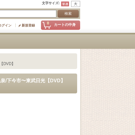
文字サイズ
:
0
カートの中身
ログイン
新規登録
【DVD】
温泉/下今市〜東武日光【DVD】