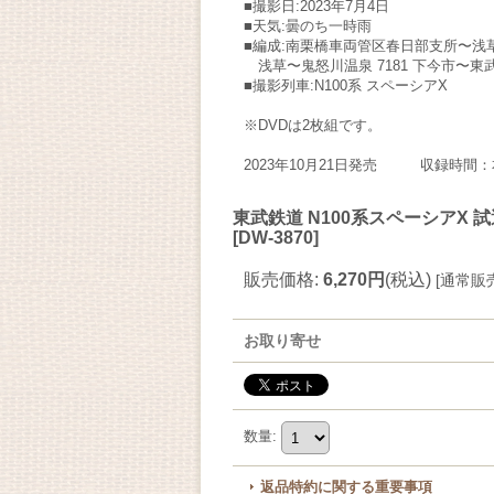
■撮影日:2023年7月4日
■天気:曇のち一時雨
■編成:南栗橋車両管区春日部支所〜浅草 
浅草〜鬼怒川温泉 7181 下今市〜東武日
■撮影列車:N100系 スペーシアX
※DVDは2枚組です。
2023年10月21日発売 収録時間：
東武鉄道 N100系スペーシアX
[
DW-3870
]
販売価格
:
6,270円
(税込)
[
通常販
お取り寄せ
数量
:
返品特約に関する重要事項