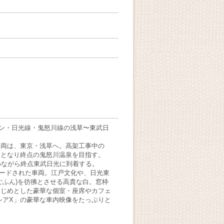
イン・日光線・鬼怒川線の浅草〜東武日
車両は、東京・浅草へ。高架工事中の
線となり終点の鬼怒川温泉を目指す。
めながら終点東武日光に到着する。
グレードされた車両。江戸文化や、日光東
ごふん)を彷彿とさせる高貴な白。窓枠
はじめとした豪華な個室・座席やカフェ
シアX」の豪華な車内映像をたっぷりと