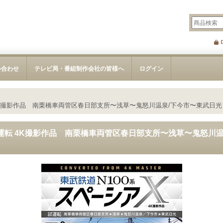
い合わせ
テレビ局・番組制作会社の皆様へ
ログイン
 4K撮影作品 南栗橋車両管区春日部支所〜浅草〜鬼怒川温泉/下今市〜東武日光
 試運転 4K撮影作品 南栗橋車両管区春日部支所〜浅草〜鬼怒川