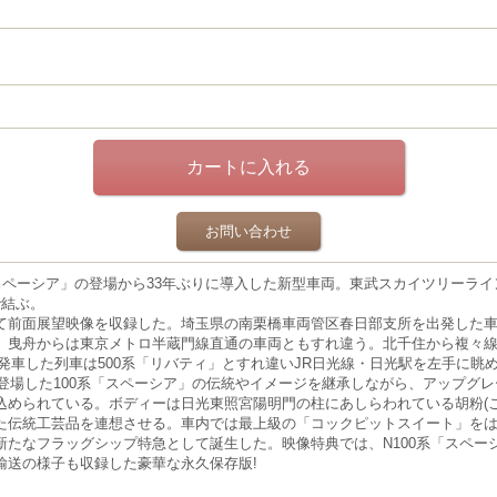
お問い合わせ
系「スペーシア」の登場から33年ぶりに導入した新型車両。東武スカイツリーラ
で結ぶ。
て前面展望映像を収録した。埼玉県の南栗橋車両管区春日部支所を出発した
、曳舟からは東京メトロ半蔵門線直通の車両ともすれ違う。北千住から複々
発車した列車は500系「リバティ」とすれ違いJR日光線・日光駅を左手に眺
0年に登場した100系「スペーシア」の伝統やイメージを継承しながら、アップ
込められている。ボディーは日光東照宮陽明門の柱にあしらわれている胡粉(
た伝統工芸品を連想させる。車内では最上級の「コックピットスイート」を
新たなフラッグシップ特急として誕生した。映像特典では、N100系「スペー
輸送の様子も収録した豪華な永久保存版!