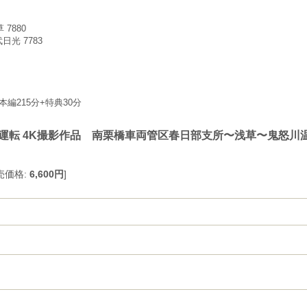
7880
光 7783
本編215分+特典30分
 試運転 4K撮影作品 南栗橋車両管区春日部支所〜浅草〜鬼怒川
売価格
:
6,600円
]