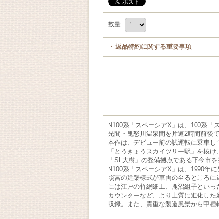
数量
:
返品特約に関する重要事項
N100系「スペーシアX」は、100
光間・鬼怒川温泉間を片道2時間前後
本作は、デビュー前の試運転に乗車し
「とうきょうスカイツリー駅」を抜け
「SL大樹」の整備拠点である下今市を
N100系「スペーシアX」は、199
照宮の建築様式が車両の至るところに
には江戸の竹網細工、鹿沼組子といっ
カウンターなど、より上質に進化した
収録。また、貴重な製造風景から甲種