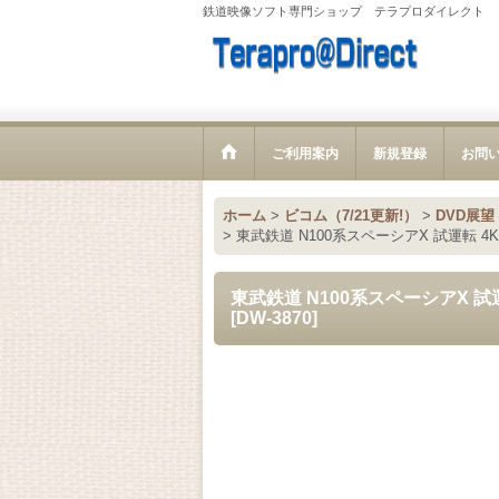
鉄道映像ソフト専門ショップ テラプロダイレクト
ご利用案内
新規登録
お問
ホーム
>
ビコム（7/21更新!）
>
DVD展望
>
東武鉄道 N100系スペーシアX 試運転
東武鉄道 N100系スペーシアX
[
DW-3870
]