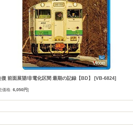
往復 前面展望/非電化区間 最期の記録【BD】
[
VB-6824
]
売価格
:
6,050円
]