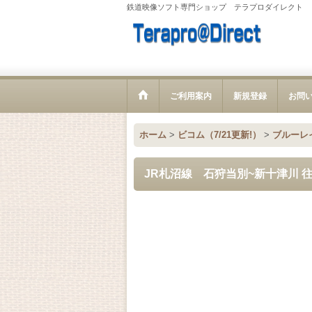
鉄道映像ソフト専門ショップ テラプロダイレクト
ご利用案内
新規登録
お問
ホーム
>
ビコム（7/21更新!）
>
ブルーレ
JR札沼線 石狩当別~新十津川 往