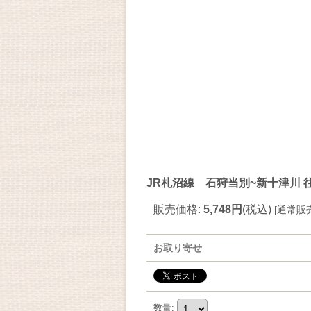
JR札沼線 石狩当別~新十津川 
販売価格
:
5,748円
(税込)
[
通常販
お取り寄せ
数量
: