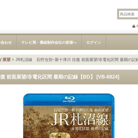
い合わせ
テレビ局・番組制作会社の皆様へ
ログイン
イ展望
>
JR札沼線 石狩当別~新十津川 往復 前面展望/非電化区間 最期の記
復 前面展望/非電化区間 最期の記録【BD】
[
VB-6824
]