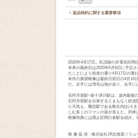
返品特約に関する重要事項
2020年4月17日。札沼線の非電化区
本来の最終日は2020年5月6日に予
たことにより前述の通り4月17日の
本作の展望映像は最終日前日の4月16
だ。左手には増毛山地が迫り、右手に
石狩月形駅~新十津川駅は、道内最後
石狩月形駅を出発するとまもなく鉄道
た天気も、難読駅である晩生内(おそ
しむ多くのファンの姿が見えた。列車
映像特典には廃止区間の各駅を紹介。
映 像 提 供 : 株式会社JR北海道ソリ