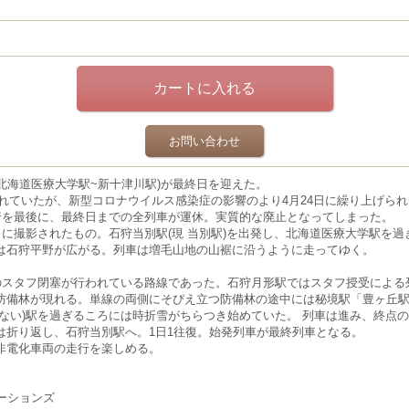
お問い合わせ
間(北海道医療大学駅~新十津川駅)が最終日を迎えた。
定されていたが、新型コロナウイルス感染症の影響のより4月24日に繰り上げら
運行を最後に、最終日までの全列車が運休。実質的な廃止となってしまった。
日に撮影されたもの。石狩当別駅(現 当別駅)を出発し、北海道医療大学駅を
は石狩平野が広がる。列車は増毛山地の山裾に沿うように走ってゆく。
のスタフ閉塞が行われている路線であった。石狩月形駅ではスタフ授受による
防備林が現れる。単線の両側にそびえ立つ防備林の途中には秘境駅「豊ヶ丘
きない)駅を過ぎるころには時折雪がちらつき始めていた。 列車は進み、終点
は折り返し、石狩当別駅へ。1日1往復。始発列車が最終列車となる。
非電化車両の走行を楽しめる。
ューションズ