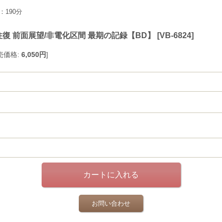
：190分
往復 前面展望/非電化区間 最期の記録【BD】
[
VB-6824
]
売価格
:
6,050円
]
お問い合わせ