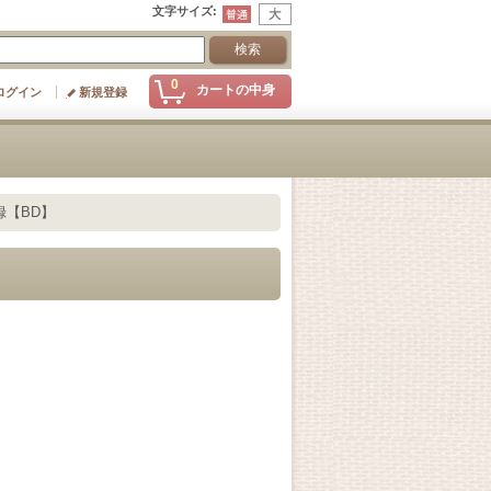
文字サイズ
:
0
カートの中身
ログイン
新規登録
録【BD】