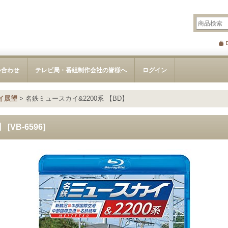
い合わせ
テレビ局・番組制作会社の皆様へ
ログイン
イ展望
>
名鉄ミュースカイ&2200系 【BD】
】
[
VB-6596
]