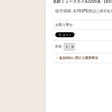
名鉄ミュースカイ&2200系 【B
販売価格
:
4,703円
(税込)
[
通常販
お取り寄せ
数量
:
返品特約に関する重要事項