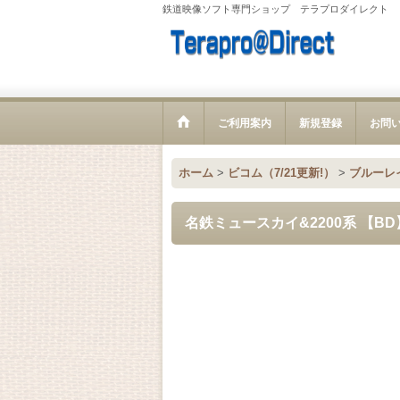
鉄道映像ソフト専門ショップ テラプロダイレクト
ご利用案内
新規登録
お問
ホーム
>
ビコム（7/21更新!）
>
ブルーレ
名鉄ミュースカイ&2200系 【BD