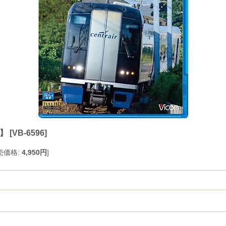
D】
[
VB-6596
]
売価格
:
4,950円
]