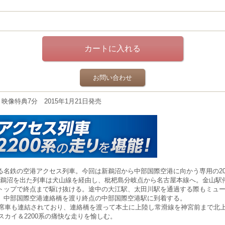
お問い合わせ
＋映像特典7分 2015年1月21日発売
る名鉄の空港アクセス列車。今回は新鵜沼から中部国際空港に向かう専用の20
 新鵜沼を出た列車は犬山線を経由し、枇杷島分岐点から名古屋本線へ。金山
トップで終点まで駆け抜ける。途中の大江駅、太田川駅を通過する際もミュ
。中部国際空港連絡橋を渡り終点の中部国際空港駅に到着する。
由席車も連結されており、連絡橋を渡って本土に上陸し常滑線を神宮前まで北
スカイ＆2200系の痛快な走りを愉しむ。