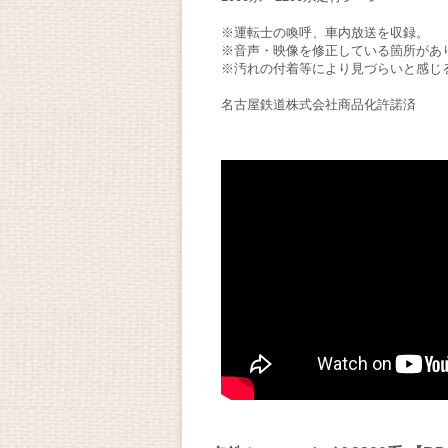
※運転士の喚呼、車内放送を収録。
※音声・映像を修正している箇所があ
※汚れの付着等により見づらいと感じ
名古屋鉄道株式会社商品化許諾済