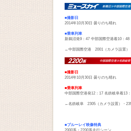
■撮影日
2014年10月30日 曇りのち晴れ
■乗車列車
新鵜沼発9：47 中部国際空港着10：48
←中部国際空港 2001（カメラ設置）・2
■撮影日
2014年10月30日 曇りのち晴れ
■乗車列車
中部国際空港発12：17 名鉄岐阜着13：
←名鉄岐阜 2305（カメラ設置）・2355
■ブルーレイ映像特典
2000系・2200系走行シーン