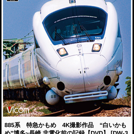
885系 特急かもめ 4K撮影作品 “白いかも
め”博多~長崎 非電化前の記録【DVD】
[DW-3