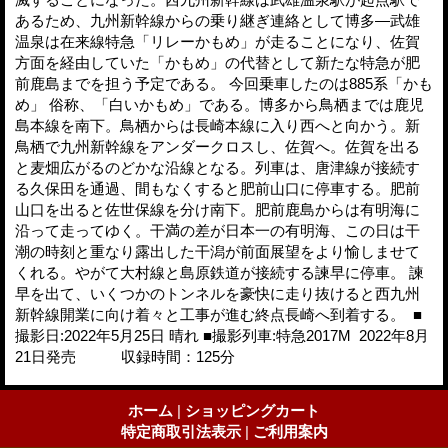
あるため、九州新幹線からの乗り継ぎ連絡として博多―武雄
温泉は在来線特急「リレーかもめ」が走ることになり、佐賀
方面を経由していた「かもめ」の代替として新たな特急が肥
前鹿島までを担う予定である。 今回乗車したのは885系「かも
め」 俗称、「白いかもめ」である。博多から鳥栖までは鹿児
島本線を南下。鳥栖からは長崎本線に入り西へと向かう。新
鳥栖で九州新幹線をアンダークロスし、佐賀へ。佐賀を出る
と麦畑広がるのどかな沿線となる。列車は、唐津線が接続す
る久保田を通過、間もなくすると肥前山口に停車する。肥前
山口を出ると佐世保線を分け南下。肥前鹿島からは有明海に
沿って走ってゆく。干満の差が日本一の有明海、この日は干
潮の時刻と重なり露出した干潟が前面展望をより愉しませて
くれる。やがて大村線と島原鉄道が接続する諫早に停車。 諫
早を出て、いくつかのトンネルを豪快に走り抜けると西九州
新幹線開業に向け着々と工事が進む終点長崎へ到着する。 ■
撮影日:2022年5月25日 晴れ ■撮影列車:特急2017M 2022年8月
21日発売 収録時間：125分
ホーム
|
ショッピングカート
特定商取引法表示
|
ご利用案内