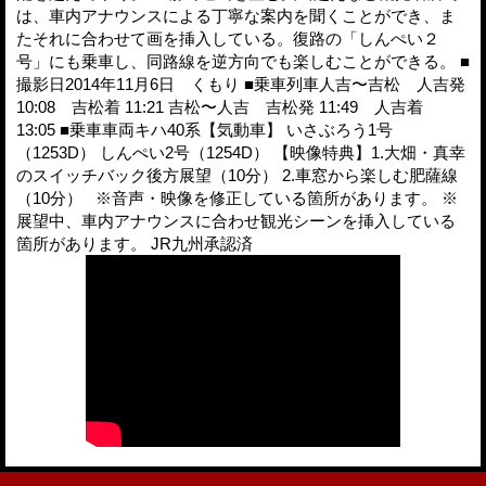
は、車内アナウンスによる丁寧な案内を聞くことができ、ま
たそれに合わせて画を挿入している。復路の「しんぺい２
号」にも乗車し、同路線を逆方向でも楽しむことができる。 ■
撮影日2014年11月6日 くもり ■乗車列車人吉〜吉松 人吉発
10:08 吉松着 11:21 吉松〜人吉 吉松発 11:49 人吉着
13:05 ■乗車車両キハ40系【気動車】 いさぶろう1号
（1253D） しんぺい2号（1254D） 【映像特典】1.大畑・真幸
のスイッチバック後方展望（10分） 2.車窓から楽しむ肥薩線
（10分） ※音声・映像を修正している箇所があります。 ※
展望中、車内アナウンスに合わせ観光シーンを挿入している
箇所があります。 JR九州承認済