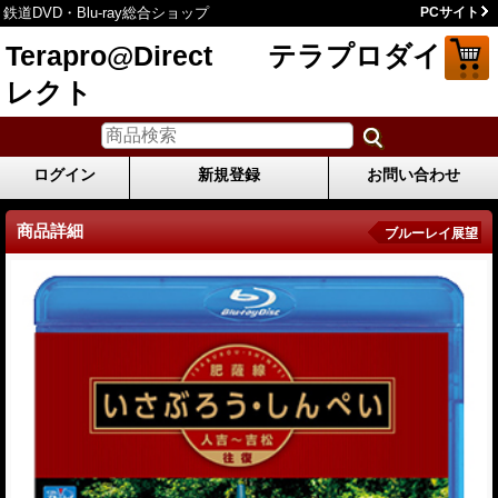
鉄道DVD・Blu-ray総合ショップ
PCサイト
Terapro@Direct テラプロダイ
レクト
ログイン
新規登録
お問い合わせ
商品詳細
ブルーレイ展望