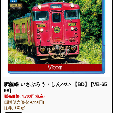
肥薩線 いさぶろう・しんぺい 【BD】
[VB-65
98]
販売価格
:
4,703円
(税込)
[通常販売価格
:
4,950円
]
[お取り寄せ]