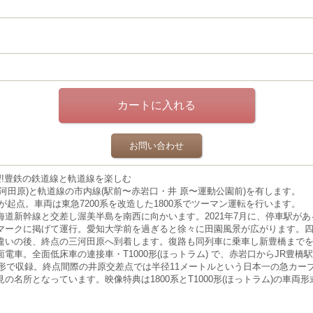
お問い合わせ
望!豊鉄の鉄道線と軌道線を楽しむ
河田原)と軌道線の市内線(駅前〜赤岩口・井 原〜運動公園前)を有します。
起点。車両は東急7200系を改造した1800系で
ツーマン運転を行います。
道新幹線と交差し渥美半島を南西に向かいます。2021年7月に、停車駅が
マークに掲げて運行。愛知大学前を過ぎると徐々に田園風景が広がります。
違いの後、終点の三河田原へ到着します。復路も同列車に乗車し新豊橋まで
電車。全面低床車の連接車・T1000形(ほっトラム) で、赤岩口からJR豊
0形で収録。終点間際の井原交差点では半径11メートルという日本一の急カー
の名所となっています。映像特典は1800系とT1000形(ほっトラム)の車両