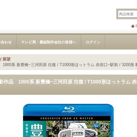
い合わせ
テレビ局・番組制作会社の皆様へ
ログイン
イ展望
800系 新豊橋~三河田原 往復 / T1000形ほっトラム 赤岩口~駅前 / 3200
品 1800系 新豊橋~三河田原 往復 / T1000形ほっトラム 赤岩