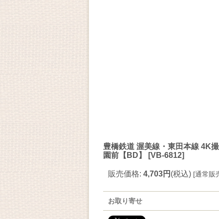
豊橋鉄道 渥美線・東田本線 4K撮影作
園前【BD】
[
VB-6812
]
販売価格
:
4,703円
(税込)
[
通常販
お取り寄せ