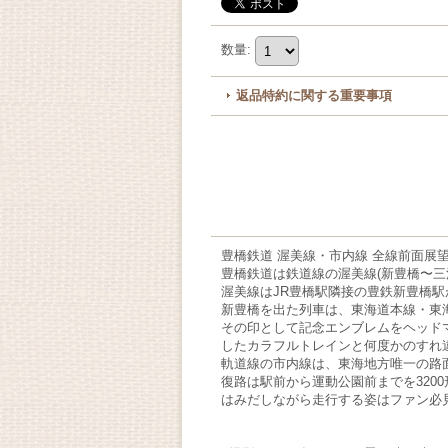
数量
:
返品特約に関する重要事項
豊橋鉄道 渥美線・市内線 全線前面展
豊橋鉄道は鉄道線の渥美線(新豊橋〜三
渥美線はJR豊橋駅隣接の豊鉄新豊橋駅が
新豊橋を出た列車は、東海道本線・東海
その印として記念エンブレムをヘッド
したカラフルトレインと何度かのすれ
軌道線の市内線は、東海地方唯一の路面
復路は駅前から運動公園前までを320
はみだしながら走行する姿はファン必見