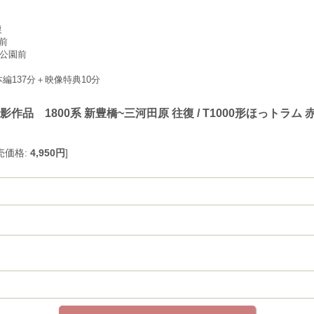
復
駅前
公園前
編137分＋映像特典10分
品 1800系 新豊橋~三河田原 往復 / T1000形ほっトラム 赤岩
売価格
:
4,950円
]