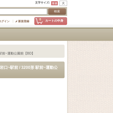
文字サイズ
:
0
カートの中身
ログイン
新規登録
形 駅前~運動公園前【BD】
口~駅前 / 3200形 駅前~運動公