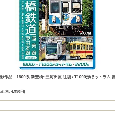
品 1800系 新豊橋~三河田原 往復 / T1000形ほっトラム 赤岩
売価格
:
4,950円
]