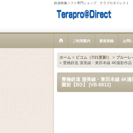
鉄道映像ソフト専門ショップ テラプロダイレクト
ご利用案内
新規登録
お問
ホーム
>
ビコム（7/21更新!）
>
ブルーレ
>
豊橋鉄道 渥美線・東田本線 4K撮影作品 1
豊橋鉄道 渥美線・東田本線 4K撮影作
園前【BD】
[
VB-6812
]