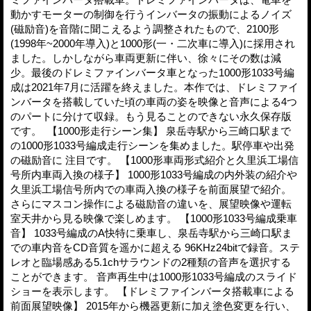
動かすモーターの制御を行うインバータの振動によるノイズ
(磁励音)を音階に聞こえるよう調整されたもので、2100形
(1998年~2000年導入)と1000形(一・二次車に導入)に採用され
ました。しかしながら車両更新に伴い、徐々にその数は減
少。最後のドレミファインバータ車となった1000形1033号編
成は2021年7月に活躍を終えました。本作では、ドレミファイ
ンバータを搭載していた頃の車両の姿を映像と音声による4つ
のパートに分けて収録。もう見ることのできない永久保存版
です。 【1000形走行シーン集】 泉岳寺駅から三崎口駅まで
の1000形1033号編成走行シーンを集めました。駅停車や出発
の磁励音に 注目です。 【1000形車両形式紹介と久里浜工場信
号所内車両入換の様子】 1000形1033号編成の内外装の紹介や
久里浜工場信号所内での車両入換の様子を前面展望で紹介。
さらにマスコン操作による磁励音の違いを、展望映像や運転
室天井から見る映像で楽しめます。 【1000形1033号編成乗車
音】 1033号編成のA快特に乗車し、泉岳寺駅から三崎口駅ま
での車内音をCD音質を遥かに超える 96KHz24bitで録音。ステ
レオと臨場感ある5.1chサラウンドの2種類の音声を選択する
ことができます。 音声再生中は1000形1033号編成のスライド
ショーを表示します。 【ドレミファインバータ搭載車による
前面展望映像】 2015年から機器更新に加え塗色変更を行い、