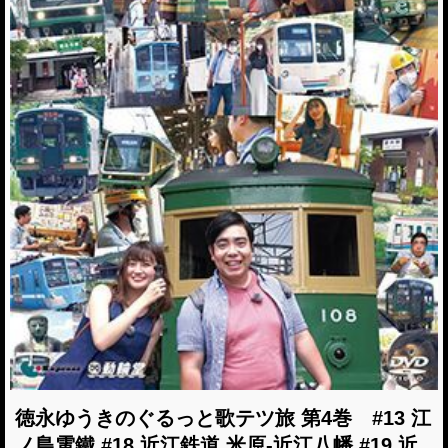
徳永ゆうきのぐるっと歌テツ旅 第4巻 #13 江
ノ島電鐵 #18 近江鉄道 米原-近江八幡 #19 近