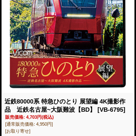
近鉄80000系 特急ひのとり 展望編 4K撮影作
品 近鉄名古屋~大阪難波【BD】
[VB-6795]
販売価格
:
4,703円
(税込)
[通常販売価格
:
4,950円
]
[お取り寄せ]