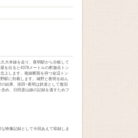
は久大本線を走り、夜明駅から分岐して
屋を出ると4379メートルの釈迦岳トン
ら北上します。複線断面を持つ金辺トン
城野駅に到着します。城野と夜明を結ん
討の結果、添田~夜明は鉄道として復旧
区間を含め、日田彦山線の記録を遺すためフ
重な映像記録として今回あえて収録しま