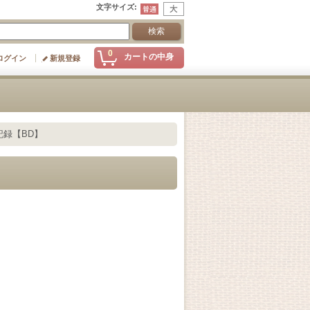
文字サイズ
:
0
カートの中身
ログイン
新規登録
記録【BD】