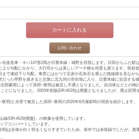
お問い合わせ
化改造車・キハ147形2両が日豊本線・城野
を目指します。日田からふた駅
に上り勾配にかかり、大行司からは美しいアーチ橋を何度も
渡ります。筑前岩
田まで連続下り勾配。車窓にはかつて石炭や石灰石を運んだ路線跡を見なが
駅だっ
た呼野を過ぎると次第に北九州の市街地に入り、日豊本線に合流する
州北部豪雨によって添田~夜明は被災し不通となりました。自治体などとの検
ることになりました。2003年初版(DR-4529)は廃盤となりましたが、廃止
~夜明)と水害で被災した添田~夜明の2020年8月撮影時の現状を紹介します。
。
線/DR-4529(廃盤)」の映像を使用しています。
アップコンバートしています。
~夜明)は全体が白く明るくなりすぎていたため、前作では未収録でしたが、貴