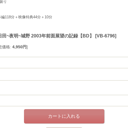
々曇り
編118分＋映像特典44分＋10分
田~夜明~城野 2003年前面展望の記録【BD】
[
VB-6796
]
売価格
:
4,950円
]