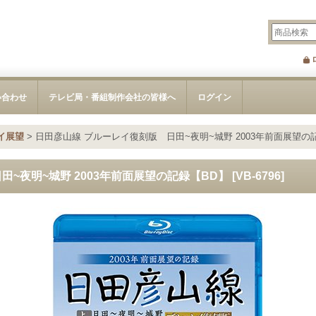
い合わせ
テレビ局・番組制作会社の皆様へ
ログイン
イ展望
>
日田彦山線 ブルーレイ復刻版 日田~夜明~城野 2003年前面展望の
~夜明~城野 2003年前面展望の記録【BD】
[
VB-6796
]