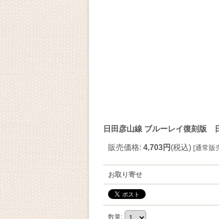
日田彦山線 ブルーレイ復刻版 日
販売価格
:
4,703円
(税込)
[
通常販
お取り寄せ
数量
: