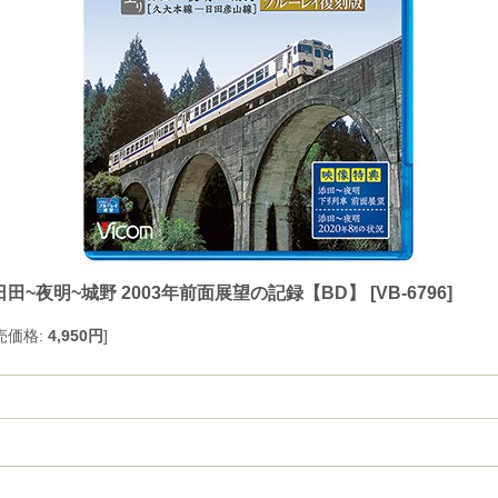
田~夜明~城野 2003年前面展望の記録【BD】
[
VB-6796
]
売価格
:
4,950円
]