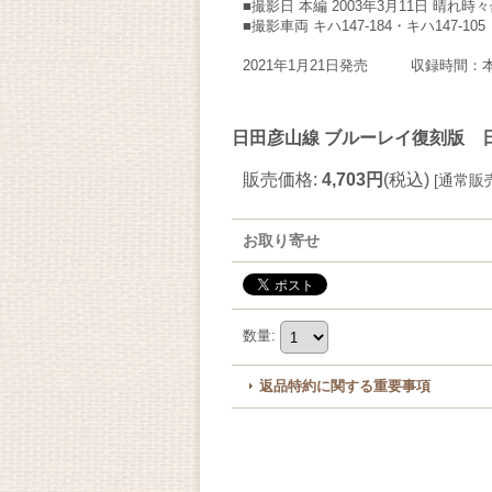
■撮影日 本編 2003年3月11日 晴れ時
■撮影車両 キハ147-184・キハ147-105
2021年1月21日発売 収録時間：本
日田彦山線 ブルーレイ復刻版 日
販売価格
:
4,703円
(税込)
[
通常販
お取り寄せ
数量
:
返品特約に関する重要事項