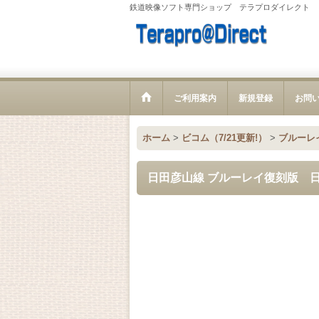
鉄道映像ソフト専門ショップ テラプロダイレクト
ご利用案内
新規登録
お問
ホーム
>
ビコム（7/21更新!）
>
ブルーレ
日田彦山線 ブルーレイ復刻版 日田