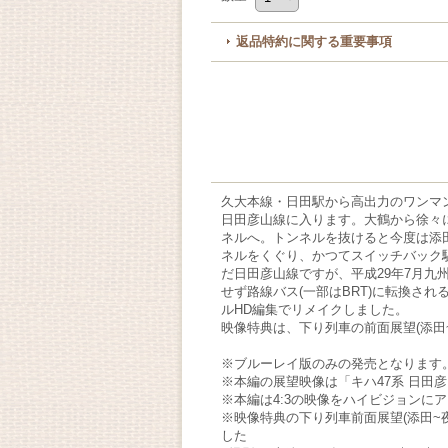
返品特約に関する重要事項
久大本線・日田駅から高出力のワンマン
日田彦山線に
入ります。大鶴から徐々
ネルへ。トンネルを抜けると今度は添
ネルをくぐり、かつてスイッチバック
だ日田彦山線ですが、平成29年7月九
せず路線バス(一部はBRT)に転換され
ルHD編集でリメイクしました。
映像特典は、下り列車の前面展望(添田
※ブルーレイ版のみの発売となります
※本編の展望映像は「キハ47系 日田彦山
※本編は4:3の映像をハイビジョンに
※映像特典の下り列車前面展望(添田
した