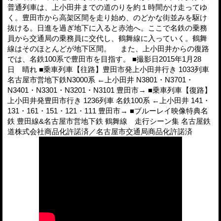
普通列車は、上小田井までの道のりを約１時間かけ走ってゆ
く。豊田市から高架区間を走り始め、のどかな街並みを駆け
抜ける。日進を過ぎ地下に入ると赤池へ。ここで名鉄の乗務
員から交通局の乗務員に交代し、鶴舞線に入っていく。鶴舞
線はそのほとんどが地下区間。 また、上小田井からの復路
では、名鉄100系で豊田市を目指す。 ■撮影日2015年1月28
日 晴れ ■乗車列車【往路】豊田市発上小田井行き 1033列車
名古屋市営地下鉄N3000系 ←上小田井 N3801・N3701・
N3401・N3301・N3201・N3101 豊田市→ ■乗車列車【復路】
上小田井発豊田市行き 1236列車 名鉄100系 ←上小田井 141・
131・161・151・121・111 豊田市→ ■ブルーレイ映像特典名
鉄 豊田線&名古屋市営地下鉄 鶴舞線 走行シーン集 名古屋鉄
道株式会社商品化許諾済／名古屋市交通局商品化許諾済