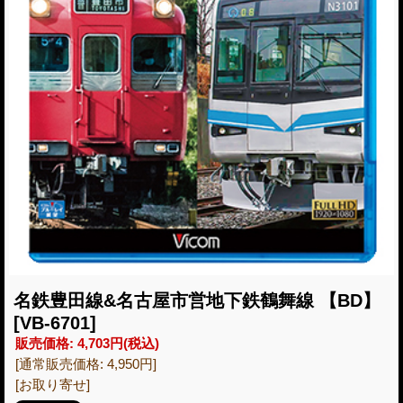
名鉄豊田線&名古屋市営地下鉄鶴舞線 【BD】
[VB-6701]
販売価格
:
4,703円
(税込)
[通常販売価格
:
4,950円
]
[お取り寄せ]